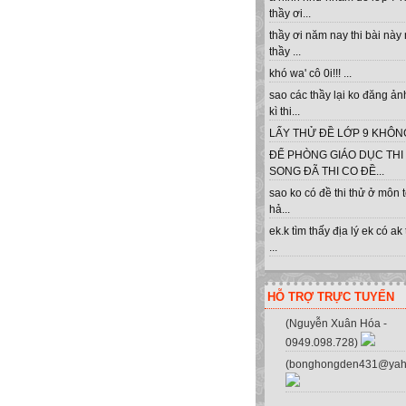
thầy ơi...
thầy ơi năm nay thi bài này
thầy ...
khó wa' cô 0i!!! ...
sao các thầy lại ko đăng ản
kì thi...
LẤY THỬ ĐỀ LỚP 9 KHÔNG 
ĐỂ PHÒNG GIÁO DỤC THI
SONG ĐÃ THI CO ĐỀ...
sao ko có đề thi thử ở môn 
hả...
ek.k tìm thấy địa lý ek có ak
...
HỖ TRỢ TRỰC TUYẾN
(Nguyễn Xuân Hóa -
0949.098.728)
(bonghongden431@yah