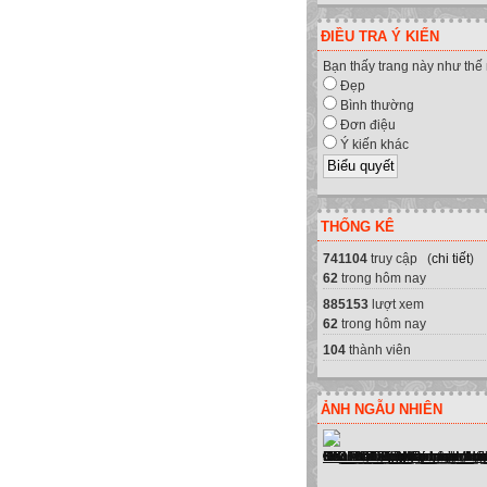
ĐIỀU TRA Ý KIẾN
Bạn thấy trang này như thế
Đẹp
Bình thường
Đơn điệu
Ý kiến khác
THỐNG KÊ
741104
truy cập (
chi tiết
)
62
trong hôm nay
885153
lượt xem
62
trong hôm nay
104
thành viên
ẢNH NGẪU NHIÊN