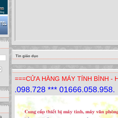
Tin giáo dục
===CỬA HÀNG MÁY TÍNH BÌNH - 
9.098.728 *** 01666.058.958.
ồi