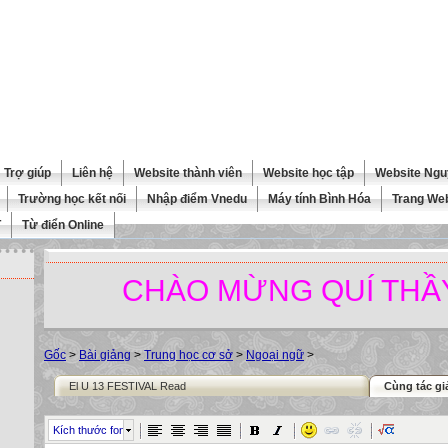
Trợ giúp
Liên hệ
Website thành viên
Website học tập
Website Ngu
Trường học kết nối
Nhập điểm Vnedu
Máy tính Bình Hóa
Trang We
T
Từ điển Online
CHÀO MỪNG QUÍ THẦY C
Gốc
>
Bài giảng
>
Trung học cơ sở
>
Ngoại ngữ
>
El U 13 FESTIVAL Read
Cùng tác gi
Kích thước font