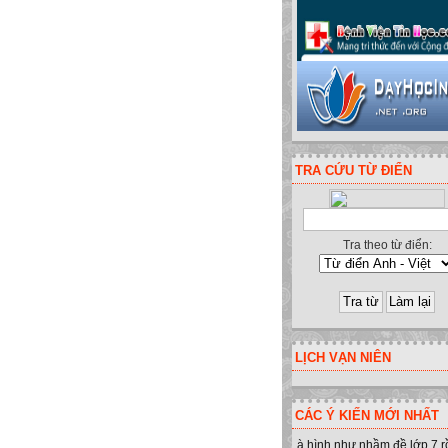
TRA CỨU TỪ ĐIỂN
Tra theo từ điển:
h - Yên Minh - Hà Giang. ĐT:094
LỊCH VẠN NIÊN
CÁC Ý KIẾN MỚI NHẤT
à hình như nhầm đề lớp 7 r