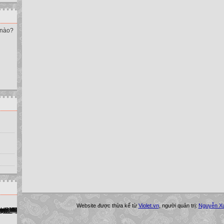
 nào?
Website được thừa kế từ
Violet.vn
, người quản trị:
Nguyễn X