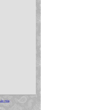
uân Hóa