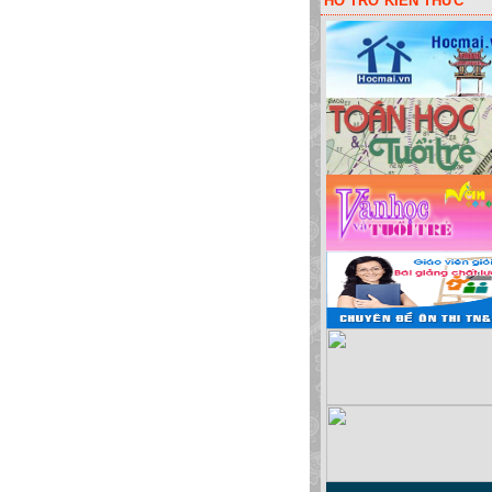
HỖ TRỠ KIẾN THỨC
ột lấy code liên kết các đơn vị! Hoặc bói vui: sim đẹp, đặt tên cho bé, màu sắc xe