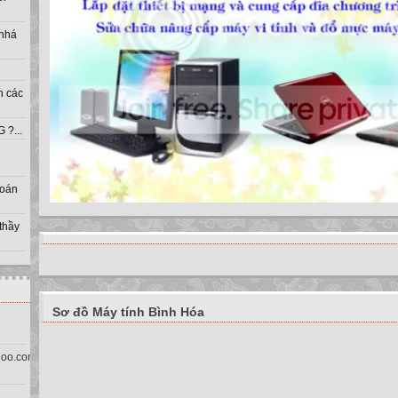
 nhá
h các
?...
toán
 thầy
Sơ đồ Máy tính Bình Hóa
oo.com.vn)