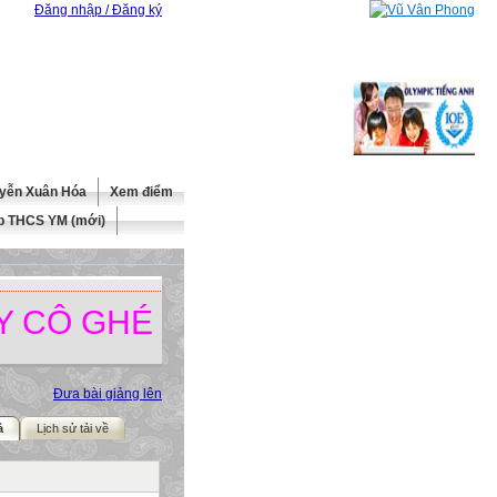
Đăng nhập / Đăng ký
yễn Xuân Hóa
Xem điểm
b THCS YM (mới)
Ô GHÉ THĂM TRANG WEBSITE 
Đưa bài giảng lên
ả
Lịch sử tải về