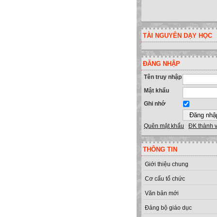
TÀI NGUYÊN DẠY HỌC
ĐĂNG NHẬP
Tên truy nhập
Mật khẩu
Ghi nhớ
Quên mật khẩu
ĐK thành 
THÔNG TIN
Giới thiệu chung
Cơ cấu tổ chức
Văn bản mới
Đảng bộ giáo dục