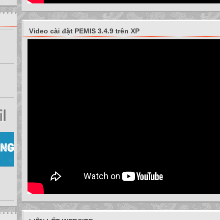
Video cài đặt PEMIS 3.4.9 trên XP