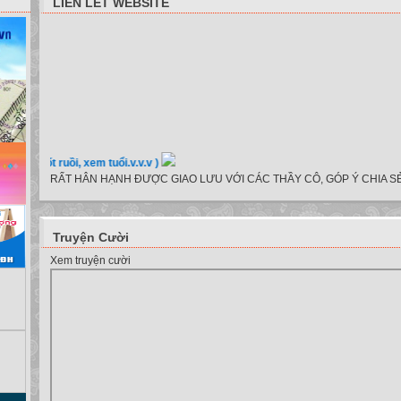
LIÊN LẾT WEBSITE
, nốt ruồi, xem tuổi.v.v.v )
RẤT HÂN HẠNH ĐƯỢC GIAO LƯU VỚI CÁC THẦY CÔ, GÓP Ý CHIA SẺ
Truyện Cười
Xem truyện cười