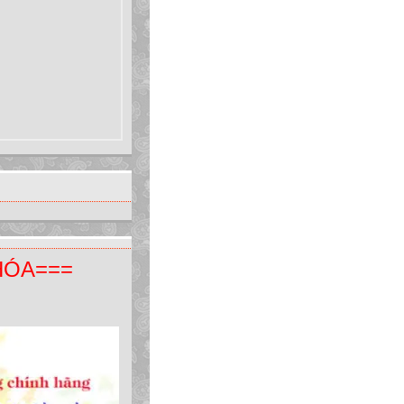
HÓA===