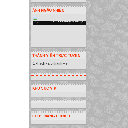
ẢNH NGẪU NHIÊN
THÀNH VIÊN TRỰC TUYẾN
1 khách và 0 thành viên
KHU VUC VIP
CHỨC NĂNG CHÍNH 1