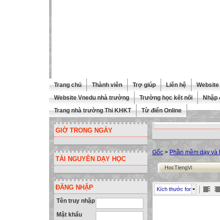
Trang chủ
Thành viên
Trợ giúp
Liên hệ
Website 
Website Vnedu nhà trường
Trường học kết nối
Nhập 
Trang nhà trường Thi KHKT
Từ điển Online
GIỜ TRONG NGÀY
Gốc
>
Phần mềm dạy và h
TÀI NGUYÊN DẠY HỌC
HocTiengVi
ĐĂNG NHẬP
Kích thước font
Tên truy nhập
Mật khẩu