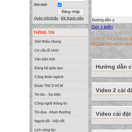
Ghi nhớ
Quên mật khẩu
ĐK thành viên
Đường dẫn
:
p
Gửi ý kiến
THÔNG TIN
↓ CHÚ Ý: Bài giảng này
đ
Giới thiệu chung
thị 1 file
trong số đó, đề
Cơ cấu tổ chức
Văn bản mới
Hướng dẫn cà
Đảng bộ giáo dục
Công đoàn ngành
Đoàn TNCS HCM
Video 2 cài đ
Tin tức - Sự kiện
Công nghệ thông tin
Thi đua - Khen thưởng
Video cài đặt
Người tốt - Việc tốt
Lịch công tác