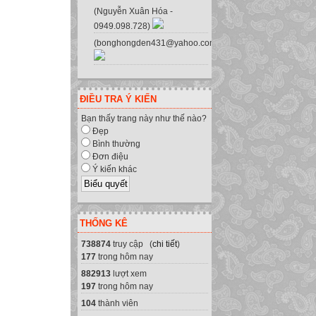
(Nguyễn Xuân Hóa -
0949.098.728)
(bonghongden431@yahoo.com.vn)
ĐIỀU TRA Ý KIẾN
Bạn thấy trang này như thế nào?
Đẹp
Bình thường
Đơn điệu
Ý kiến khác
THỐNG KÊ
738874
truy cập (
chi tiết
)
177
trong hôm nay
882913
lượt xem
197
trong hôm nay
104
thành viên