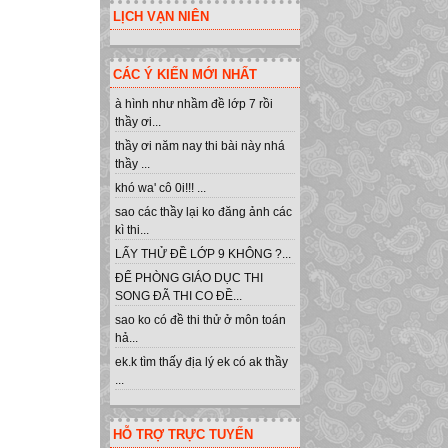
LỊCH VẠN NIÊN
CÁC Ý KIẾN MỚI NHẤT
à hình như nhầm đề lớp 7 rồi
thầy ơi...
thầy ơi năm nay thi bài này nhá
thầy ...
khó wa' cô 0i!!! ...
sao các thầy lại ko đăng ảnh các
kì thi...
LẤY THỬ ĐỀ LỚP 9 KHÔNG ?...
ĐỂ PHÒNG GIÁO DỤC THI
SONG ĐÃ THI CO ĐỀ...
sao ko có đề thi thử ở môn toán
hả...
ek.k tìm thấy địa lý ek có ak thầy
...
HỖ TRỢ TRỰC TUYẾN