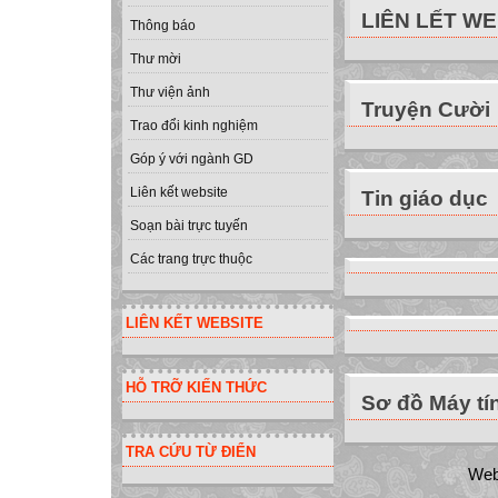
LIÊN LẾT W
Thông báo
Thư mời
Thư viện ảnh
Truyện Cười
Trao đổi kinh nghiệm
Góp ý với ngành GD
Liên kết website
Tin giáo dục
Soạn bài trực tuyến
Các trang trực thuộc
LIÊN KẾT WEBSITE
HỖ TRỠ KIẾN THỨC
Sơ đồ Máy tí
TRA CỨU TỪ ĐIỂN
Web