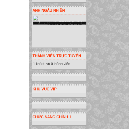
ẢNH NGẪU NHIÊN
THÀNH VIÊN TRỰC TUYẾN
1 khách và 0 thành viên
KHU VUC VIP
CHỨC NĂNG CHÍNH 1