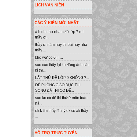
LỊCH VẠN NIÊN
CÁC Ý KIẾN MỚI NHẤT
à hình như nhầm đề lớp 7 rồi
thầy ơi...
thầy ơi năm nay thi bài này nhá
thầy ...
khó wa' cô 0i!!! ...
sao các thầy lại ko đăng ảnh các
kì thi...
LẤY THỬ ĐỀ LỚP 9 KHÔNG ?...
ĐỂ PHÒNG GIÁO DỤC THI
SONG ĐÃ THI CO ĐỀ...
sao ko có đề thi thử ở môn toán
hả...
ek.k tìm thấy địa lý ek có ak thầy
...
HỖ TRỢ TRỰC TUYẾN