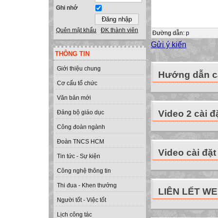
Ghi nhớ
Quên mật khẩu
ĐK thành viên
Đường dẫn
:
p
Gửi ý kiến
THÔNG TIN
Giới thiệu chung
Hướng dẫn cà
Cơ cấu tổ chức
Văn bản mới
Video 2 cài đ
Đảng bộ giáo dục
Công đoàn ngành
Đoàn TNCS HCM
Video cài đặt
Tin tức - Sự kiện
Công nghệ thông tin
Thi đua - Khen thưởng
LIÊN LẾT W
Người tốt - Việc tốt
Lịch công tác