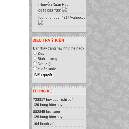
(Nguyễn Xuân Hóa -
0949.098.728)
(bonghongden431@yahoo.com.vn)
ĐIỀU TRA Ý KIẾN
Bạn thấy trang này như thế nào?
Đẹp
Bình thường
Đơn điệu
Ý kiến khác
THỐNG KÊ
738817
truy cập (
chi tiết
)
120
trong hôm nay
882845
lượt xem
129
trong hôm nay
104
thành viên