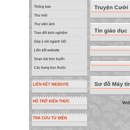
Truyện Cười
Thông báo
Thư mời
Thư viện ảnh
Tin giáo dục
Trao đổi kinh nghiệm
Góp ý với ngành GD
Liên kết website
Soạn bài trực tuyến
Các trang trực thuộc
Sơ đồ Máy tí
LIÊN KẾT WEBSITE
HỖ TRỠ KIẾN THỨC
Web
TRA CỨU TỪ ĐIỂN