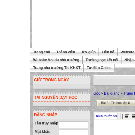
Trang chủ
Thành viên
Trợ giúp
Liên hệ
Website 
Website Vnedu nhà trường
Trường học kết nối
Nhập 
Trang nhà trường Thi KHKT
Từ điển Online
GIỜ TRONG NGÀY
Gốc
>
Bài giảng
>
Trung 
TÀI NGUYÊN DẠY HỌC
Bài 21 Tin học lớp 6
ĐĂNG NHẬP
Kích thước font
Tên truy nhập
Mật khẩu