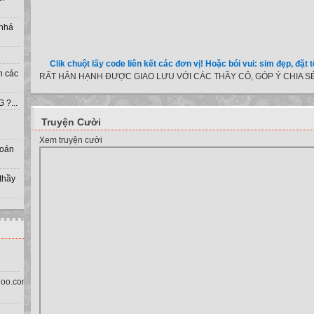
 nhá
Clik chuột lấy code liên kết các đơn vị! Hoặc bói vui: sim đẹp, đặt tên cho b
h các
RẤT HÂN HẠNH ĐƯỢC GIAO LƯU VỚI CÁC THẦY CÔ, GÓP Ý CHIA SẺ
?...
Truyện Cười
Xem truyện cười
toán
 thầy
oo.com.vn)