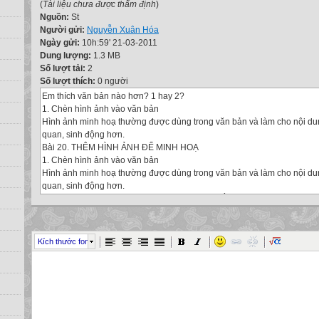
(
Tài liệu chưa được thẩm định
)
Nguồn:
St
Người gửi:
Nguyễn Xuân Hóa
Ngày gửi:
10h:59' 21-03-2011
Dung lượng:
1.3 MB
Số lượt tải:
2
Số lượt thích:
0 người
Em thích văn bản nào hơn? 1 hay 2?
1. Chèn hình ảnh vào văn bản
Hình ảnh minh hoạ thường được dùng trong văn bản và làm cho nội du
quan, sinh động hơn.
Bài 20. THÊM HÌNH ẢNH ĐỂ MINH HOẠ
1. Chèn hình ảnh vào văn bản
Hình ảnh minh hoạ thường được dùng trong văn bản và làm cho nội du
quan, sinh động hơn.
Hình ảnh thường được vẽ hay tạo ra từ trước bằng phần mềm đồ họa v
các tệp hình ảnh (tệp đồ họa)
Để chèn hình ảnh vào văn bản, thực hiện theo các bước sau:
1. Đưa con trỏ soạn thảo vào vị trí cần chèn hình ảnh.
Kích thước font
2. Chọn lệnh Insert  Picture  From File. Hộp thoại Insert Picture (Chèn
3. Nháy chọn tệp đồ họa cần chèn và nháy Insert.
Có thể chèn nhiều loại hình ảnh khác nhau vào bất kì vị trí nào trong vă
Bài 20. THÊM HÌNH ẢNH ĐỂ MINH HOẠ
1. Chèn hình ảnh vào văn bản
Bài 20. THÊM HÌNH ẢNH ĐỂ MINH HOẠ