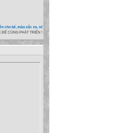
é, màu sắc xe, nốt ruồi, xem tuổi.v.v.v )
 ĐỂ CÙNG PHÁT TRIỂN !