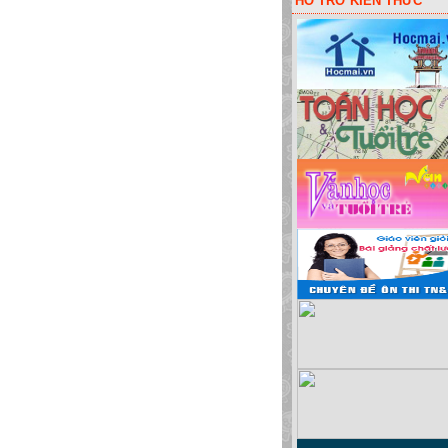
HỖ TRỠ KIẾN THỨC