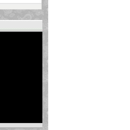
 bản được không? Nếu
c xem như một hình chữ
tượng là hình ảnh hay
uông nằm trên nền văn
g bằng thao tác kéo thả