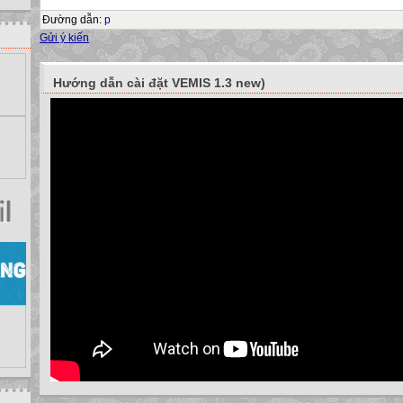
1. Chèn hình ảnh vào văn bản
Đường dẫn
:
p
Có thể thực hiện sao chép, xóa hay di chuyển các hình ảnh trong văn
Gửi ý kiến
được thì bằng cách nào?
Bài 20. THÊM HÌNH ẢNH ĐỂ MINH HOẠ
Hướng dẫn cài đặt VEMIS 1.3 new)
2. Thay đổi bố trí hình ảnh trên trang văn bản
a. Trên dòng văn bản
b. Trên nền văn bản
Hình ảnh nằm trên nền văn bản và độc lập với văn bản. Hình ảnh đượ
nhật và văn bản bao quanh hình chữ nhật đó.
Bài 20. THÊM HÌNH ẢNH ĐỂ MINH HOẠ
2. Thay đổi bố trí hình ảnh trên trang văn bản
Để thay đổi cách bố trí hình ảnh, em thực hiện các bước sau đây:
1. Nháy chuột trên hình để chọn hình vẽ đó.
2. Chọn lệnh Format  AutoShape (hoặc Format  Picture, tùy theo đối 
hình vẽ). Hộp thoại Format Picture xuất hiện, chọn trang Layout.
3. Chọn In line with text (Nằm trên dòng văn bản) hoặc Square (Hình v
bản) và nháy OK.
Sau khi chọn kiểu bố trí, ta có thể di chuyển đối tượng đồ hoạ trên tran
chuột.
Bài 20. THÊM HÌNH ẢNH ĐỂ MINH HOẠ
Bài 20. THÊM HÌNH ẢNH ĐỂ MINH HOẠ.