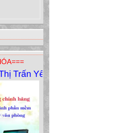
HÓA===
ấn Yên Minh - Yên Minh - Hà Gian