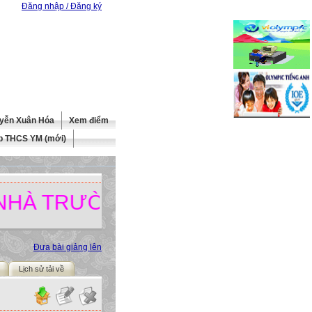
Đăng nhập / Đăng ký
yễn Xuân Hóa
Xem điểm
b THCS YM (mới)
RƯỜNG.
Đưa bài giảng lên
Lịch sử tải về