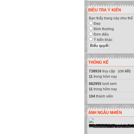
ĐIỀU TRA Ý KIẾN
Bạn thấy trang này như thế
Đẹp
Bình thường
Đơn điệu
Ý kiến khác
THỐNG KÊ
738916
truy cập (
chi tiết
)
 cung cấp sửa chữa máy tính, máy
11
trong hôm nay
882955
lượt xem
11
trong hôm nay
104
thành viên
ẢNH NGẪU NHIÊN