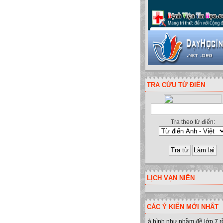
TRA CỨU TỪ ĐIỂN
Tra theo từ điển:
LỊCH VẠN NIÊN
CÁC Ý KIẾN MỚI NHẤT
à hình như nhầm đề lớp 7 r