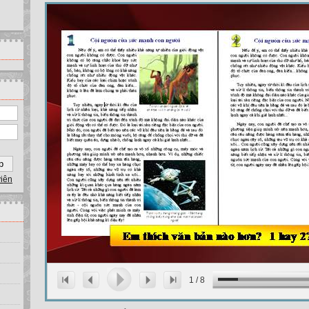
viên
1
/
8