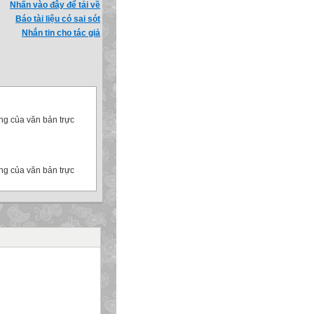
Nhấn vào đây để tải về
Báo tài liệu có sai sót
Nhắn tin cho tác giả
ng của văn bản trực
ng của văn bản trực
à được lưu dưới dạng
 hình ảnh) xuất hiện.
n bản.