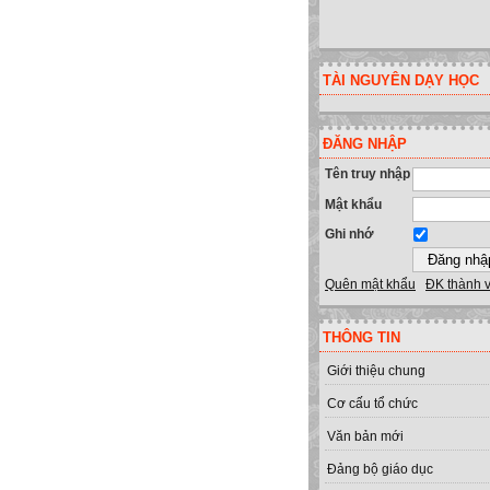
TÀI NGUYÊN DẠY HỌC
ĐĂNG NHẬP
Tên truy nhập
Mật khẩu
Ghi nhớ
Quên mật khẩu
ĐK thành 
THÔNG TIN
Giới thiệu chung
Cơ cấu tổ chức
Văn bản mới
Đảng bộ giáo dục