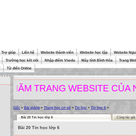
Trợ giúp
Liên hệ
Website thành viên
Website học tập
Website Ngu
Trường học kết nối
Nhập điểm Vnedu
Máy tính Bình Hóa
Trang We
T
Từ điển Online
M TRANG WEBSITE CỦA NHÀ T
Gốc
>
Bài giảng
>
Trung học cơ sở
>
Tin học
>
Tin học 6
>
Bài 20 Tin học lớp 6
Cùng tác giả
Bài 20 Tin học lớp 6