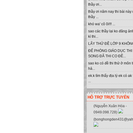
thầy ơi...
thầy ơi năm nay thi bài này
thầy ...
khó wa' cô 0i!!! ...
sao các thầy lại ko đăng ản
kì thi...
LẤY THỬ ĐỀ LỚP 9 KHÔNG 
ĐỂ PHÒNG GIÁO DỤC THI
SONG ĐÃ THI CO ĐỀ...
sao ko có đề thi thử ở môn 
hả...
ek.k tìm thấy địa lý ek có ak
...
HỖ TRỢ TRỰC TUYẾN
(Nguyễn Xuân Hóa -
0949.098.728)
(bonghongden431@yah