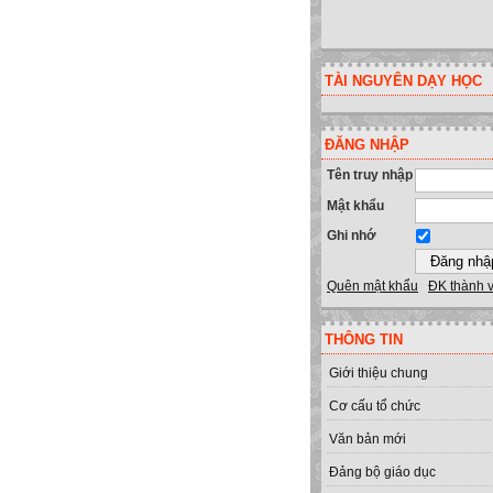
TÀI NGUYÊN DẠY HỌC
ĐĂNG NHẬP
Tên truy nhập
Mật khẩu
Ghi nhớ
Quên mật khẩu
ĐK thành 
THÔNG TIN
Giới thiệu chung
Cơ cấu tổ chức
Văn bản mới
Đảng bộ giáo dục