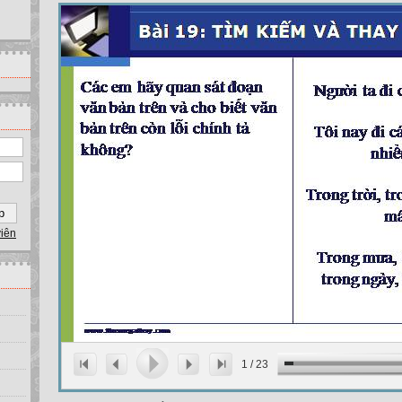
viên
1
/
23