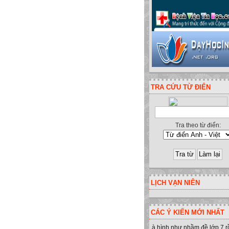
TRA CỨU TỪ ĐIỂN
Tra theo từ điển:
LỊCH VẠN NIÊN
CÁC Ý KIẾN MỚI NHẤT
à hình như nhầm đề lớp 7 r