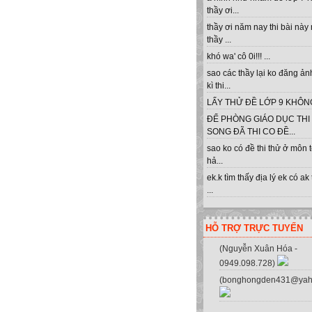
thầy ơi...
thầy ơi năm nay thi bài này
thầy ...
khó wa' cô 0i!!! ...
sao các thầy lại ko đăng ản
kì thi...
LẤY THỬ ĐỀ LỚP 9 KHÔNG 
ĐỂ PHÒNG GIÁO DỤC THI
SONG ĐÃ THI CO ĐỀ...
sao ko có đề thi thử ở môn 
hả...
ek.k tìm thấy địa lý ek có ak
...
HỖ TRỢ TRỰC TUYẾN
(Nguyễn Xuân Hóa -
0949.098.728)
(bonghongden431@yah