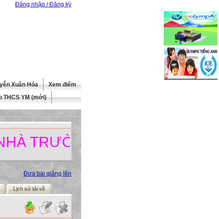
Đăng nhập / Đăng ký
yễn Xuân Hóa
Xem điểm
b THCS YM (mới)
TRƯỜNG.
Đưa bài giảng lên
Lịch sử tải về