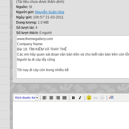
(
Tài liệu chưa được thẩm định
)
Nguồn:
St
Người gửi:
Nguyễn Xuân Hóa
Ngày gửi:
10h:57' 21-03-2011
Dung lượng:
1.0 MB
Số lượt tải:
4
Số lượt thích:
0 người
www.themegallery.com
Company Name
Bài 19: TÌM KIẾM VÀ THAY THẾ
Các em hãy quan sát đoạn văn bản trên và cho biết văn bản trên còn lỗ
Người ta đi cáy lấy công
Tôi nay đi cáy còn trong nhiều bề
Trong trời, trong đất, trong mây
Trong mưa, trong nắng, trong ngày, trong đêm.
www.themegallery.com
Kích thước font
Company Name
Bài 19: TÌM KIẾM VÀ THAY THẾ
Vậy ở đây có từ “cáy” sai thì ta sửa nhanh vì chỉ có 2 từ, ngoài ra còn từ 
có rất nhiều, như thế ta làm sao để sửa nhanh. Chẳng lẽ chúng ta cứ di
sử thì rất lâu. Do đó người ta đã cho ra phần mềm hỗ trợ việc tìm kiếm v
thảo văn bản. Vậy để biết những tính năng hữu ích của phần mềm tìm k