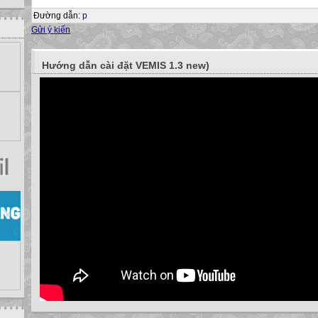
gì? Ta sẽ đi vào bài mới “Tìm kiếm và thay thế”.
Đường dẫn
:
p
www.themegallery.com
Gửi ý kiến
Company Name
Bài 19: TÌM KIẾM VÀ THAY THẾ
Hướng dẫn cài đặt VEMIS 1.3 new)
Tìm phần văn bản
-Chọn lệnh Edit  Find
www.themegallery.com
Company Name
Bài 19: TÌM KIẾM VÀ THAY THẾ
Tìm phần văn bản
Hộp thoại Find and Replace xuất hiện.
www.themegallery.com
Company Name
Bài 19: TÌM KIẾM VÀ THAY THẾ