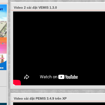
Tìm phần văn bản
Video 2 cài đặt VEMIS 1.3.0
- Thực hiện các bước sau:
Gõ nội dung cần tìm.
Nháy Find Next để tìm.
www.themegallery.com
Company Name
Bài 19: TÌM KIẾM VÀ THAY THẾ
1. Tìm phần văn bản
Các em cho biết có cách tìm như vậy có nhanh không?
- Vậy em nào có thể lên trình bày lại cách tìm từ “trong”
Em có thể nêu lại từng bước mà cô đã thực hiện không?
www.themegallery.com
Company Name
Bài 19: TÌM KIẾM VÀ THAY THẾ
Video cài đặt PEMIS 3.4.9 trên XP