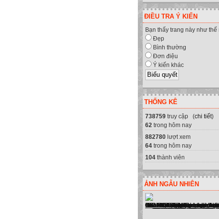
ĐIỀU TRA Ý KIẾN
Bạn thấy trang này như thế
Đẹp
Bình thường
Đơn điệu
Ý kiến khác
THỐNG KÊ
738759
truy cập (
chi tiết
)
n cung cấp sửa chữa máy tính, má
62
trong hôm nay
882780
lượt xem
64
trong hôm nay
104
thành viên
ẢNH NGẪU NHIÊN