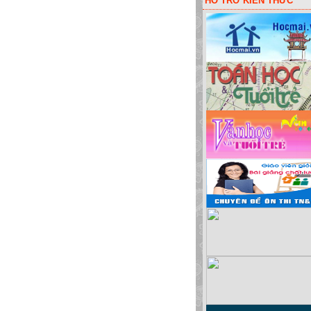
HỖ TRỠ KIẾN THỨC