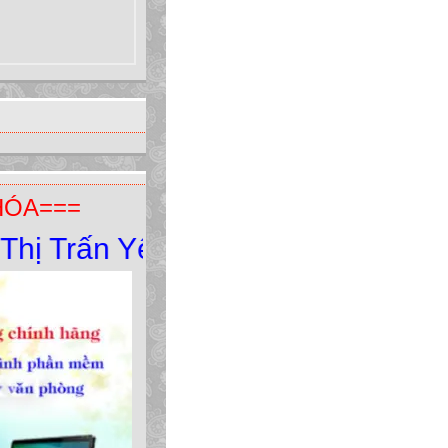
 xem.
HÓA===
rấn Yên Minh - Yên Minh - Hà Gia