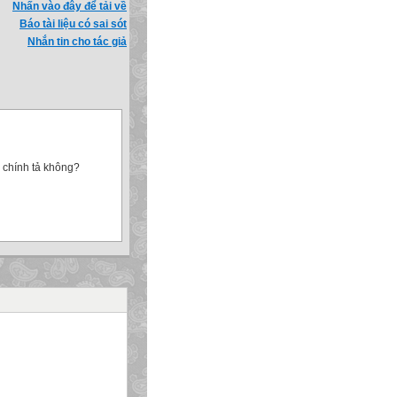
Nhấn vào đây để tải về
Báo tài liệu có sai sót
Nhắn tin cho tác giả
i chính tả không?
“trong” sai vậy từ “trong”
 chuyển con trỏ đến rồi
à thay thế trong soạn
iếm và thay thế là những