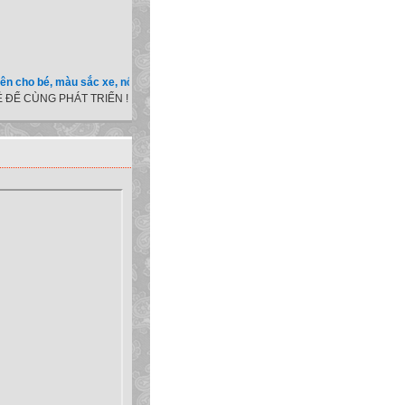
ìm kiếm khá quan trọng
iếp theo đây cũng không
bé, màu sắc xe, nốt ruồi, xem tuổi.v.v.v )
 ĐỂ CÙNG PHÁT TRIỂN !