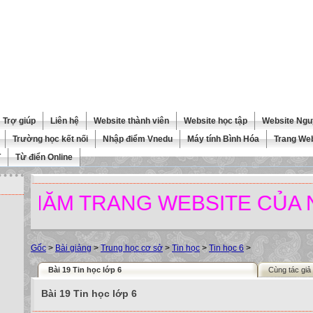
Trợ giúp
Liên hệ
Website thành viên
Website học tập
Website Ngu
Trường học kết nối
Nhập điểm Vnedu
Máy tính Bình Hóa
Trang We
T
Từ điển Online
M TRANG WEBSITE CỦA NHÀ 
Gốc
>
Bài giảng
>
Trung học cơ sở
>
Tin học
>
Tin học 6
>
Bài 19 Tin học lớp 6
Cùng tác giả
Bài 19 Tin học lớp 6