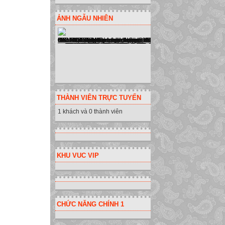
- Nháy chuột tại 
ẢNH NGẪU NHIÊN
- Nháy DONE để 
- Dùng chuột để 
c) Thiết đặt các 
2. Luyện tập
d) Lựa chọn các 
2. Luyện tập
Với mỗi bài học 
THÀNH VIÊN TRỰC TUYẾN
Mức 1: mức đơn 
1 khách và 0 thành viên
Mức 2: mức luyện
Mức 3 : mức luyệ
Mức 4 : mức luyệ
Nháy Lessons và 
KHU VUC VIP
Chọn mức luyện t
chuột lên biểu t
e) Luyện gõ bàn
2. Luyện tập
CHỨC NĂNG CHÍNH 1
Gõ phím theo hư
- Số kí tự đã gõ