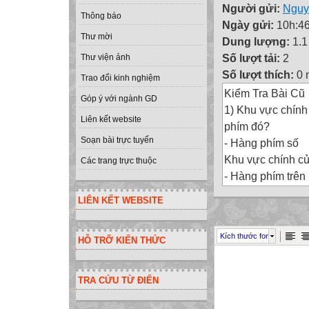
Người gửi:
Nguy
Thông báo
Ngày gửi:
10h:46
Thư mời
Dung lượng:
1.
Số lượt tải:
2
Thư viện ảnh
Số lượt thích:
0 
Trao đổi kinh nghiệm
Kiểm Tra Bài Cũ
Góp ý với ngành GD
1) Khu vực chín
Liên kết website
phím đó?
Soạn bài trực tuyến
- Hàng phím số
Khu vực chính c
Các trang trực thuộc
- Hàng phím trên
Hàng phím cơ sở
LIÊN KẾT WEBSITE
- Hàng phím dướ
- Hàng phím chứ
Kích thước font
HỖ TRỠ KIẾN THỨC
Đây là hàng phím
2 phím có gai F và 
2) Hàng phím nào
TRA CỨU TỪ ĐIỂN
Kiểm Tra Bài Cũ
2) Nêu lợi ích c