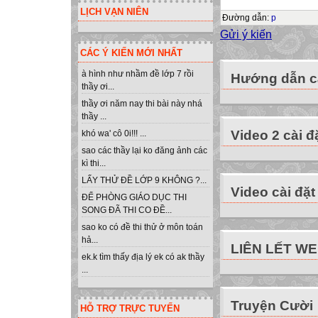
LỊCH VẠN NIÊN
- Tốc độ gõ nhan
Đường dẫn
:
p
- Gõ chính xác h
Gửi ý kiến
Ngoài ra, gõ bằn
CÁC Ý KIẾN MỚI NHẤT
nghiệp với máy tí
à hình như nhầm đề lớp 7 rồi
Hướng dẫn cà
SỬ DỤNG PHẦN
thầy ơi...
Bài 7:
thầy ơi năm nay thi bài này nhá
thầy ...
ĐỂ LUYỆN GÕ 
Video 2 cài đ
khó wa' cô 0i!!! ...
1. Giới thiệu ph
sao các thầy lại ko đăng ảnh các
Bảng chọn Student
kì thi...
Bảng chọn Lesso
LẤY THỬ ĐỀ LỚP 9 KHÔNG ?...
Các mức luyện tậ
Video cài đặt
ĐỂ PHÒNG GIÁO DỤC THI
1: Dễ.
SONG ĐÃ THI CO ĐỀ...
2:Trung bình.
sao ko có đề thi thử ở môn toán
3: Khá.
hả...
LIÊN LẾT W
4: Tự do.
ek.k tìm thấy địa lý ek có ak thầy
...
Bảng chọn: File 
- Mario là phần 
Truyện Cười
- Màn hình làm vi
HỖ TRỢ TRỰC TUYẾN