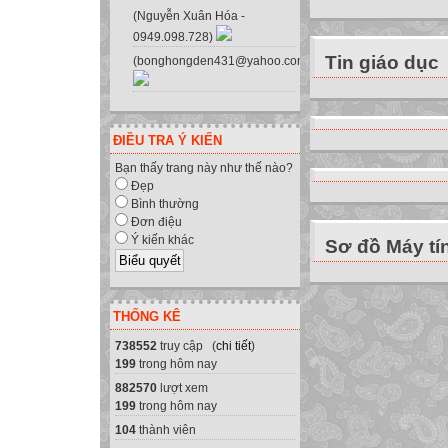
Với MARIO em có 
(Nguyễn Xuân Hóa -
khác nhau
0949.098.728)
Bài chỉ luyện tậ
Tin giáo dục
(bonghongden431@yahoo.com.vn)
Bài luyện thêm c
Bài luyện thêm c
Bài luyện thêm c
ĐIỀU TRA Ý KIẾN
Bài luyện thêm c
Bạn thấy trang này như thế nào?
Bài luyện tập kế
Đẹp
1. Giới thiệu ph
Bình thường
a) Đăng ký người
Đơn điệu
Ý kiến khác
Sơ đồ Máy tí
Nhập tên em tại 
Nhập xong nháy 
2. Luyện tập
THỐNG KÊ
b) Nạp tên người
2. Luyện tập
738552
truy cập (
chi tiết
)
199
trong hôm nay
Nếu em đã đăng kí
882570
lượt xem
cần nạp tên đã dă
199
trong hôm nay
của em
104
thành viên
- Gõ phím E (hoặ