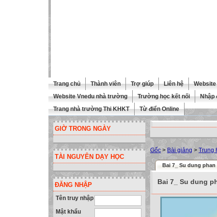
Trang chủ
Thành viên
Trợ giúp
Liên hệ
Website 
Website Vnedu nhà trường
Trường học kết nối
Nhập 
Trang nhà trường Thi KHKT
Từ điển Online
GIỜ TRONG NGÀY
Gốc
>
Bài giảng
>
Trung 
TÀI NGUYÊN DẠY HỌC
Bai 7_ Su dung phan
Bai 7_ Su dung p
ĐĂNG NHẬP
Tên truy nhập
Mật khẩu