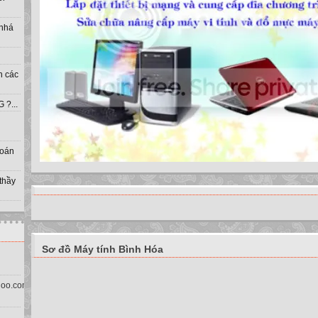
 nhá
h các
?...
toán
 thầy
Sơ đồ Máy tính Bình Hóa
oo.com.vn)