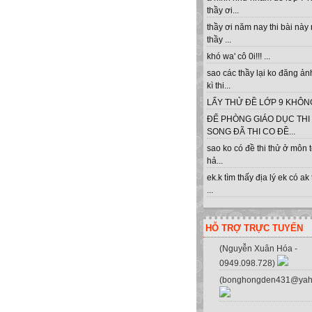
thầy ơi...
thầy ơi năm nay thi bài này
thầy ...
khó wa' cô 0i!!! ...
sao các thầy lại ko đăng ản
kì thi...
LẤY THỬ ĐỀ LỚP 9 KHÔNG 
ĐỂ PHÒNG GIÁO DỤC THI
SONG ĐÃ THI CO ĐỀ...
sao ko có đề thi thử ở môn 
hả...
ek.k tìm thấy địa lý ek có ak
...
HỖ TRỢ TRỰC TUYẾN
(Nguyễn Xuân Hóa -
0949.098.728)
(bonghongden431@yah