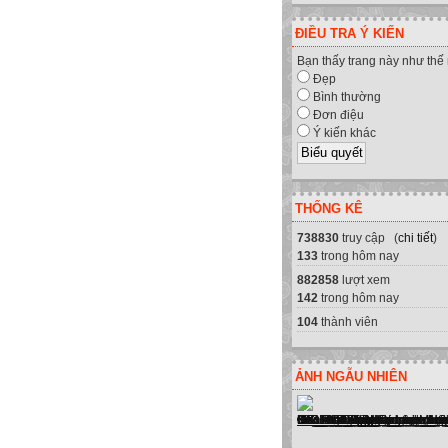
ĐIỀU TRA Ý KIẾN
Bạn thấy trang này như thế
Đẹp
Bình thường
Đơn điệu
Ý kiến khác
THỐNG KÊ
738830
truy cập (
chi tiết
)
133
trong hôm nay
882858
lượt xem
142
trong hôm nay
104
thành viên
ẢNH NGẪU NHIÊN