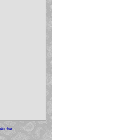
uân Hóa