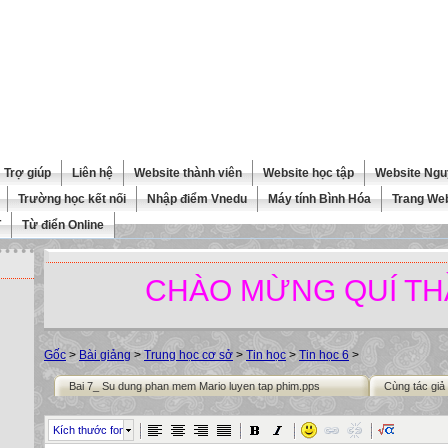
Trợ giúp
Liên hệ
Website thành viên
Website học tập
Website Ngu
Trường học kết nối
Nhập điểm Vnedu
Máy tính Bình Hóa
Trang We
T
Từ điển Online
CHÀO MỪNG QUÍ THẦY C
Gốc
>
Bài giảng
>
Trung học cơ sở
>
Tin học
>
Tin học 6
>
Bai 7_ Su dung phan mem Mario luyen tap phim.pps
Cùng tác giả
Kích thước font