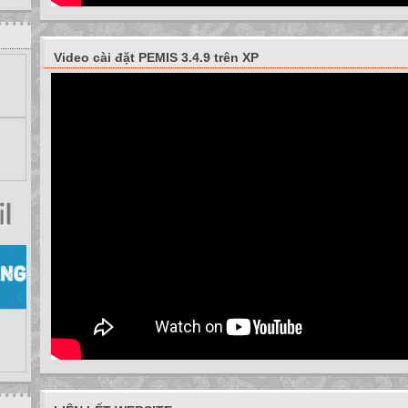
Video cài đặt PEMIS 3.4.9 trên XP