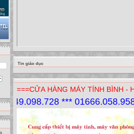
Tin giáo dục
===CỬA HÀNG MÁY TÍNH BÌNH - 
49.098.728 *** 01666.058.958.
ồi