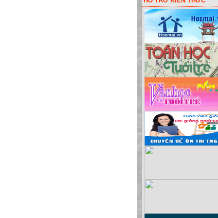
HỖ TRỠ KIẾN THỨC
huột lấy code liên kết các đơn vị! Hoặc bói vui: sim đẹp, đặt tên cho bé, màu sắc 