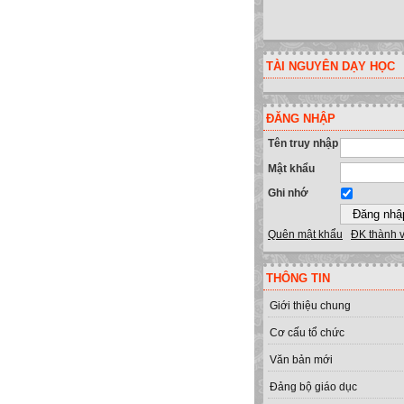
TÀI NGUYÊN DẠY HỌC
ĐĂNG NHẬP
Tên truy nhập
Mật khẩu
Ghi nhớ
Quên mật khẩu
ĐK thành 
THÔNG TIN
Giới thiệu chung
Cơ cấu tổ chức
Văn bản mới
Đảng bộ giáo dục