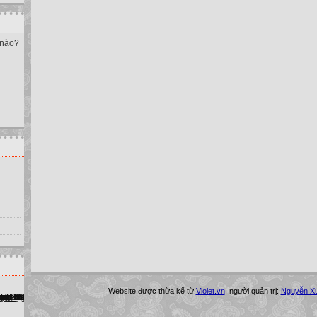
 nào?
Website được thừa kế từ
Violet.vn
, người quản trị:
Nguyễn X