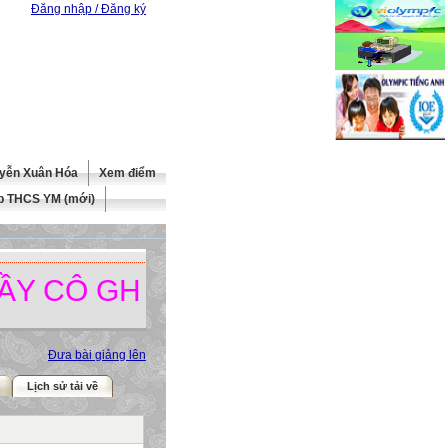
Đăng nhập / Đăng ký
yễn Xuân Hóa
Xem điểm
b THCS YM (mới)
Ô GHÉ THĂM TRANG WEBSITE
Đưa bài giảng lên
Lịch sử tải về