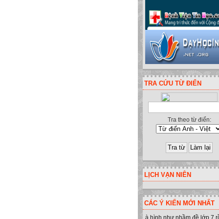
TRA CỨU TỪ ĐIỂN
Tra theo từ điển:
inh - Yên Minh - Hà Giang. ĐT:09
LỊCH VẠN NIÊN
CÁC Ý KIẾN MỚI NHẤT
à hình như nhầm đề lớp 7 r