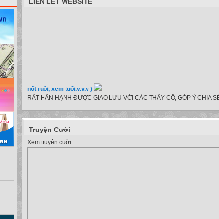
LIÊN LẾT WEBSITE
xe, nốt ruồi, xem tuổi.v.v.v )
RẤT HÂN HẠNH ĐƯỢC GIAO LƯU VỚI CÁC THẦY CÔ, GÓP Ý CHIA SẺ
Truyện Cười
Xem truyện cười