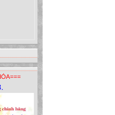
HÓA===