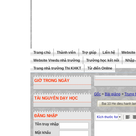
Trang chủ
Thành viên
Trợ giúp
Liên hệ
Website 
Website Vnedu nhà trường
Trường học kết nối
Nhập 
Trang nhà trường Thi KHKT
Từ điển Online
GIỜ TRONG NGÀY
Gốc
>
Bài giảng
>
Trung 
TÀI NGUYÊN DẠY HỌC
Bai 10 He dieu hanh la
ĐĂNG NHẬP
Kích thước font
Tên truy nhập
Mật khẩu