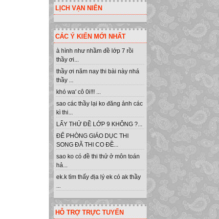
LỊCH VẠN NIÊN
CÁC Ý KIẾN MỚI NHẤT
à hình như nhầm đề lớp 7 rồi
thầy ơi...
thầy ơi năm nay thi bài này nhá
thầy ...
khó wa' cô 0i!!! ...
sao các thầy lại ko đăng ảnh các
kì thi...
LẤY THỬ ĐỀ LỚP 9 KHÔNG ?...
ĐỂ PHÒNG GIÁO DỤC THI
SONG ĐÃ THI CO ĐỀ...
sao ko có đề thi thử ở môn toán
hả...
ek.k tìm thấy địa lý ek có ak thầy
...
HỖ TRỢ TRỰC TUYẾN