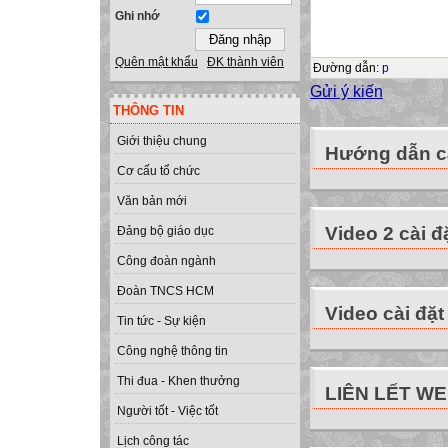
Ghi nhớ
Quên mật khẩu
ĐK thành viên
Đường dẫn
:
p
Gửi ý kiến
THÔNG TIN
Giới thiệu chung
Hướng dẫn cà
Cơ cấu tổ chức
Văn bản mới
Video 2 cài đ
Đảng bộ giáo dục
Công đoàn ngành
Đoàn TNCS HCM
Video cài đặt
Tin tức - Sự kiện
Công nghệ thông tin
Thi đua - Khen thưởng
LIÊN LẾT W
Người tốt - Việc tốt
Lịch công tác