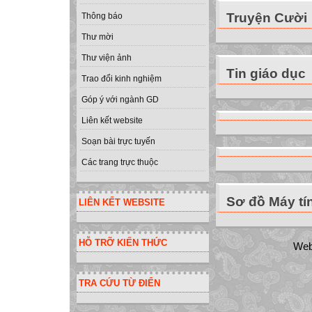
Truyện Cười
Thông báo
Thư mời
Thư viện ảnh
Tin giáo dục
Trao đổi kinh nghiệm
Góp ý với ngành GD
Liên kết website
Soạn bài trực tuyến
Các trang trực thuộc
Sơ đồ Máy tí
LIÊN KẾT WEBSITE
HỖ TRỠ KIẾN THỨC
Web
TRA CỨU TỪ ĐIỂN