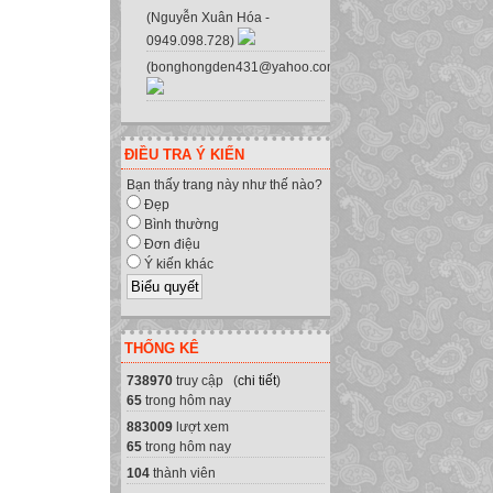
(Nguyễn Xuân Hóa -
0949.098.728)
(bonghongden431@yahoo.com.vn)
ĐIỀU TRA Ý KIẾN
Bạn thấy trang này như thế nào?
Đẹp
Bình thường
Đơn điệu
Ý kiến khác
THỐNG KÊ
738970
truy cập (
chi tiết
)
65
trong hôm nay
883009
lượt xem
65
trong hôm nay
104
thành viên