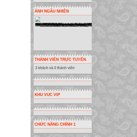
ẢNH NGẪU NHIÊN
THÀNH VIÊN TRỰC TUYẾN
3 khách và 0 thành viên
KHU VUC VIP
CHỨC NĂNG CHÍNH 1