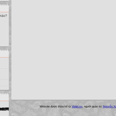
 nào?
Website được thừa kế từ
Violet.vn
, người quản trị:
Nguyễn X