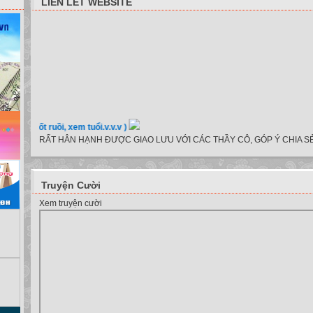
LIÊN LẾT WEBSITE
, nốt ruồi, xem tuổi.v.v.v )
RẤT HÂN HẠNH ĐƯỢC GIAO LƯU VỚI CÁC THẦY CÔ, GÓP Ý CHIA SẺ
Truyện Cười
Xem truyện cười