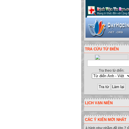
TRA CỨU TỪ ĐIỂN
Tra theo từ điển:
h - Yên Minh - Hà Giang. ĐT:0949
LỊCH VẠN NIÊN
CÁC Ý KIẾN MỚI NHẤT
à hình như nhầm đề lớp 7 r