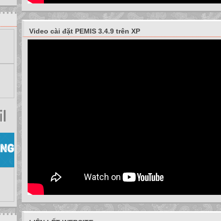
Video cài đặt PEMIS 3.4.9 trên XP