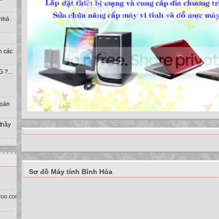
 nhá
h các
?...
toán
 thầy
Sơ đồ Máy tính Bình Hóa
oo.com.vn)