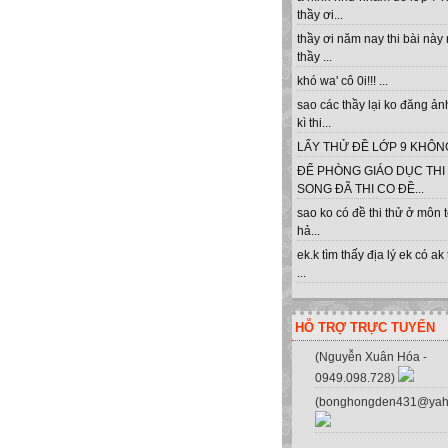
thầy ơi...
thầy ơi năm nay thi bài này
thầy ...
khó wa' cô 0i!!! ...
sao các thầy lại ko đăng ản
kì thi...
LẤY THỬ ĐỀ LỚP 9 KHÔNG 
ĐỂ PHÒNG GIÁO DỤC THI
SONG ĐÃ THI CO ĐỀ...
sao ko có đề thi thử ở môn 
hả...
ek.k tìm thấy địa lý ek có ak
...
HỖ TRỢ TRỰC TUYẾN
(Nguyễn Xuân Hóa -
0949.098.728)
(bonghongden431@yah