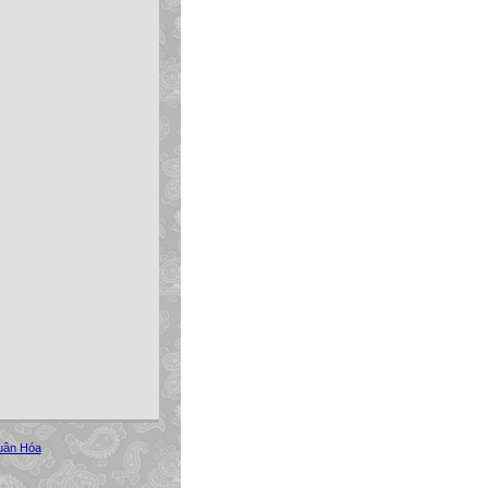
uân Hóa