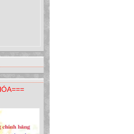
HÓA===