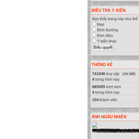
ĐIỀU TRA Ý KIẾN
Bạn thấy trang này như thế
Đẹp
Bình thường
Đơn điệu
Ý kiến khác
THỐNG KÊ
741046
truy cập (
chi tiết
)
4
trong hôm nay
885095
lượt xem
4
trong hôm nay
104
thành viên
ẢNH NGẪU NHIÊN