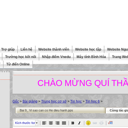
Trợ giúp
Liên hệ
Website thành viên
Website học tập
Website Ngu
Trường học kết nối
Nhập điểm Vnedu
Máy tính Bình Hóa
Trang We
T
Từ điển Online
CHÀO MỪNG QUÍ THẦY C
Gốc
>
Bài giảng
>
Trung học cơ sở
>
Tin học
>
Tin học 6
>
Bai 9_ Vi sao can co He dieu hanh.pps
Cùng tác gi
Kích thước font