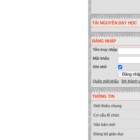
TÀI NGUYÊN DẠY HỌC
ĐĂNG NHẬP
Tên truy nhập
Mật khẩu
Ghi nhớ
Quên mật khẩu
ĐK thành 
THÔNG TIN
Giới thiệu chung
Cơ cấu tổ chức
Văn bản mới
Đảng bộ giáo dục