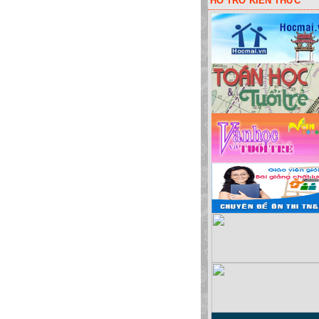
HỖ TRỠ KIẾN THỨC
ột lấy code liên kết các đơn vị! Hoặc bói vui: sim đẹp, đặt tên cho bé, màu sắc xe