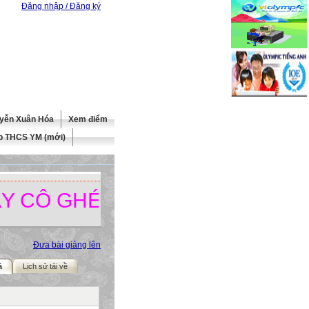
Đăng nhập / Đăng ký
yễn Xuân Hóa
Xem điểm
b THCS YM (mới)
Ô GHÉ THĂM TRANG WEBSITE 
Đưa bài giảng lên
ả
Lịch sử tải về