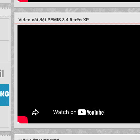
Video cài đặt PEMIS 3.4.9 trên XP