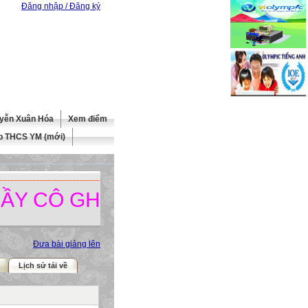
Đăng nhập / Đăng ký
yễn Xuân Hóa
Xem điểm
b THCS YM (mới)
CÔ GHÉ THĂM TRANG WEBSITE
Đưa bài giảng lên
Lịch sử tải về