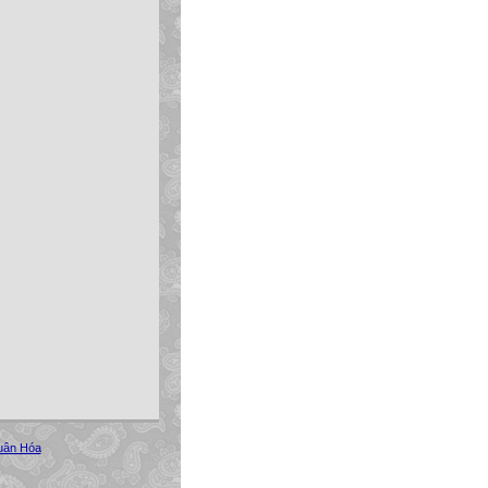
uân Hóa