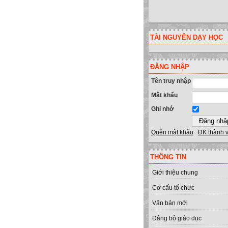
TÀI NGUYÊN DẠY HỌC
ĐĂNG NHẬP
Tên truy nhập
Mật khẩu
Ghi nhớ
Quên mật khẩu
ĐK thành 
THÔNG TIN
Giới thiệu chung
Cơ cấu tổ chức
Văn bản mới
Đảng bộ giáo dục