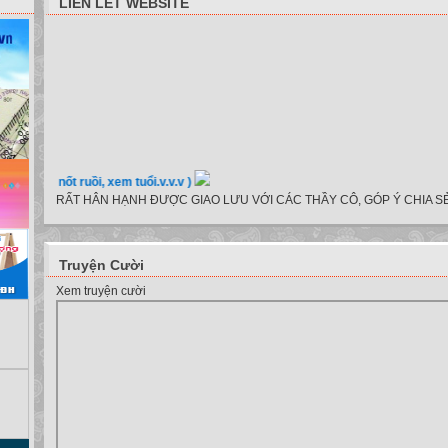
LIÊN LẾT WEBSITE
xe, nốt ruồi, xem tuổi.v.v.v )
RẤT HÂN HẠNH ĐƯỢC GIAO LƯU VỚI CÁC THẦY CÔ, GÓP Ý CHIA SẺ
Truyện Cười
Xem truyện cười