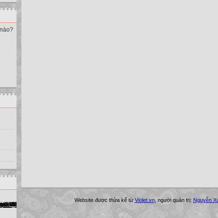
 nào?
Website được thừa kế từ
Violet.vn
, người quản trị:
Nguyễn X