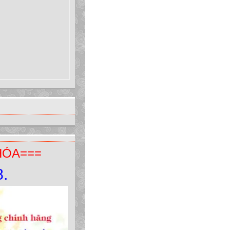
HÓA===