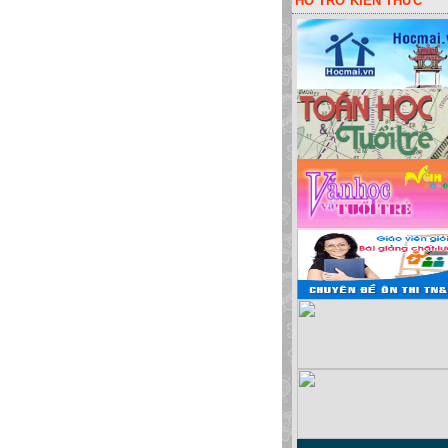
HỖ TRỠ KIẾN THỨC
huột lấy code liên kết các đơn vị! Hoặc bói vui: sim đẹp, đặt tên cho bé, màu sắc 