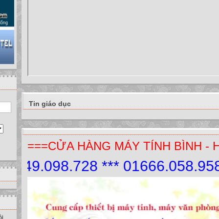
Tin giáo dục
===CỬA HÀNG MÁY TÍNH BÌNH - 
49.098.728 *** 01666.058.958.
ồi