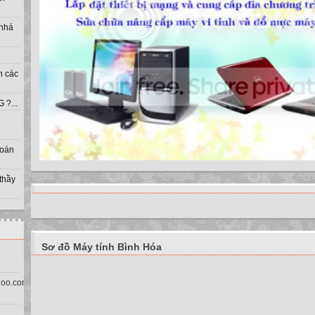
 nhá
h các
?...
toán
 thầy
Sơ đồ Máy tính Bình Hóa
oo.com.vn)