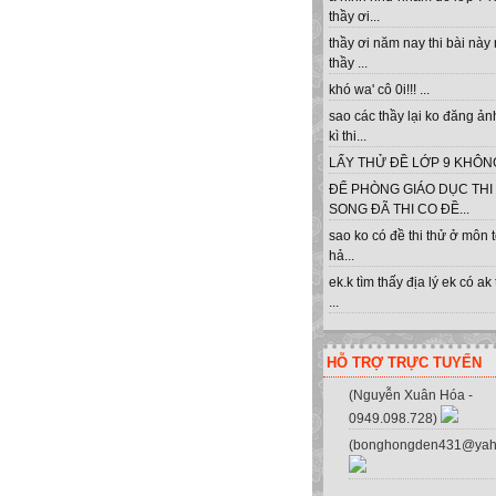
thầy ơi...
thầy ơi năm nay thi bài này
thầy ...
khó wa' cô 0i!!! ...
sao các thầy lại ko đăng ản
kì thi...
LẤY THỬ ĐỀ LỚP 9 KHÔNG 
ĐỂ PHÒNG GIÁO DỤC THI
SONG ĐÃ THI CO ĐỀ...
sao ko có đề thi thử ở môn 
hả...
ek.k tìm thấy địa lý ek có ak
...
HỖ TRỢ TRỰC TUYẾN
(Nguyễn Xuân Hóa -
0949.098.728)
(bonghongden431@yah