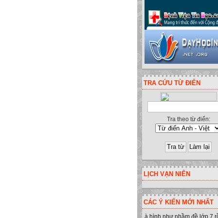
TRA CỨU TỪ ĐIỂN
Tra theo từ điển:
inh - Yên Minh - Hà Giang. ĐT:09
LỊCH VẠN NIÊN
CÁC Ý KIẾN MỚI NHẤT
à hình như nhầm đề lớp 7 r