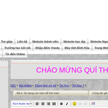
Trợ giúp
Liên hệ
Website thành viên
Website học tập
Website Ngu
Trường học kết nối
Nhập điểm Vnedu
Máy tính Bình Hóa
Trang We
T
Từ điển Online
CHÀO MỪNG QUÍ THẦY 
Gốc
>
Bài giảng
>
Trung học cơ sở
>
Tin học
>
Tin học 7
>
Bài 4. Sử dụng các hàm để tính toán
Cùng tác giả
Kích thước font