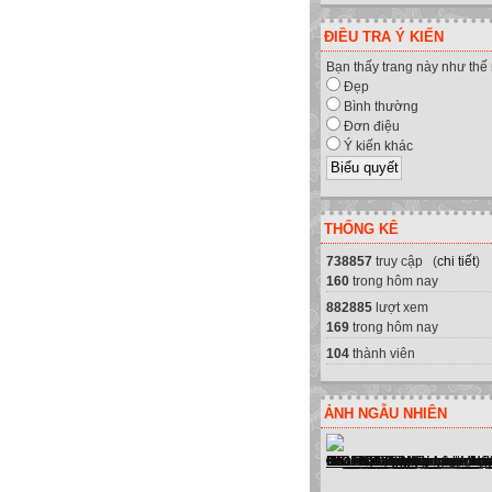
ĐIỀU TRA Ý KIẾN
Bạn thấy trang này như thế
Đẹp
Bình thường
Đơn điệu
Ý kiến khác
THỐNG KÊ
738857
truy cập (
chi tiết
)
160
trong hôm nay
882885
lượt xem
169
trong hôm nay
104
thành viên
ẢNH NGẪU NHIÊN