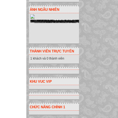
ẢNH NGẪU NHIÊN
THÀNH VIÊN TRỰC TUYẾN
1 khách và 0 thành viên
KHU VUC VIP
CHỨC NĂNG CHÍNH 1