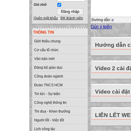
Ghi nhớ
Quên mật khẩu
ĐK thành viên
Đường dẫn
:
p
Gửi ý kiến
THÔNG TIN
Giới thiệu chung
Hướng dẫn cà
Cơ cấu tổ chức
Văn bản mới
Video 2 cài đ
Đảng bộ giáo dục
Công đoàn ngành
Đoàn TNCS HCM
Video cài đặt
Tin tức - Sự kiện
Công nghệ thông tin
Thi đua - Khen thưởng
LIÊN LẾT W
Người tốt - Việc tốt
Lịch công tác