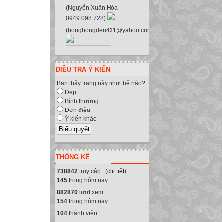
(Nguyễn Xuân Hóa -
0949.098.728)
(bonghongden431@yahoo.com.vn)
ĐIỀU TRA Ý KIẾN
Bạn thấy trang này như thế nào?
Đẹp
Bình thường
Đơn điệu
Ý kiến khác
THỐNG KÊ
738842
truy cập (
chi tiết
)
145
trong hôm nay
882870
lượt xem
154
trong hôm nay
104
thành viên