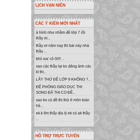
LỊCH VẠN NIÊN
CÁC Ý KIẾN MỚI NHẤT
à hình như nhầm đề lớp 7 rồi
thầy ơi...
thầy ơi năm nay thi bài này nhá
thầy ...
khó wa' cô 0i!!! ...
sao các thầy lại ko đăng ảnh các
kì thi...
LẤY THỬ ĐỀ LỚP 9 KHÔNG ?...
ĐỂ PHÒNG GIÁO DỤC THI
SONG ĐÃ THI CO ĐỀ...
sao ko có đề thi thử ở môn toán
hả...
ek.k tìm thấy địa lý ek có ak thầy
...
HỖ TRỢ TRỰC TUYẾN