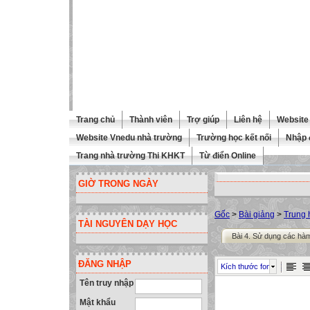
Trang chủ
Thành viên
Trợ giúp
Liên hệ
Website 
Website Vnedu nhà trường
Trường học kết nối
Nhập 
Trang nhà trường Thi KHKT
Từ điển Online
GIỜ TRONG NGÀY
Gốc
>
Bài giảng
>
Trung 
TÀI NGUYÊN DẠY HỌC
Bài 4. Sử dụng các hàm
ĐĂNG NHẬP
Kích thước font
Tên truy nhập
Mật khẩu