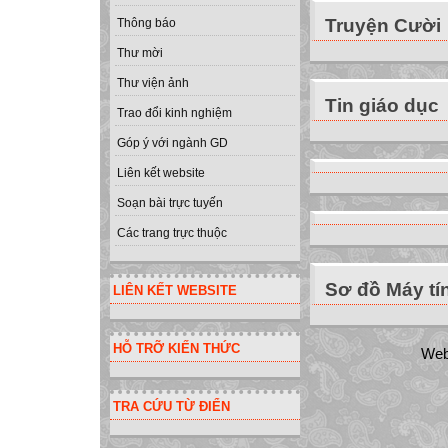
Truyện Cười
Thông báo
Thư mời
Thư viện ảnh
Tin giáo dục
Trao đổi kinh nghiệm
Góp ý với ngành GD
Liên kết website
Soạn bài trực tuyến
Các trang trực thuộc
Sơ đồ Máy tí
LIÊN KẾT WEBSITE
HỖ TRỠ KIẾN THỨC
Web
TRA CỨU TỪ ĐIỂN