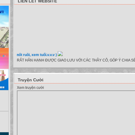
LIÊN LẾT WEBSITE
xe, nốt ruồi, xem tuổi.v.v.v )
RẤT HÂN HẠNH ĐƯỢC GIAO LƯU VỚI CÁC THẦY CÔ, GÓP Ý CHIA SẺ
Truyện Cười
Xem truyện cười