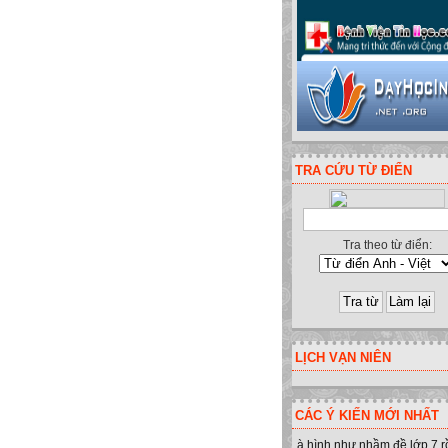
TRA CỨU TỪ ĐIỂN
Tra theo từ điển:
nh - Yên Minh - Hà Giang. ĐT:09
LỊCH VẠN NIÊN
CÁC Ý KIẾN MỚI NHẤT
à hình như nhầm đề lớp 7 r