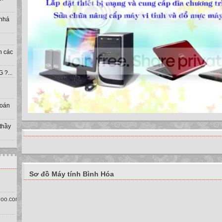
 nhá
h các
?...
toán
 thầy
Sơ đồ Máy tính Bình Hóa
oo.com.vn)