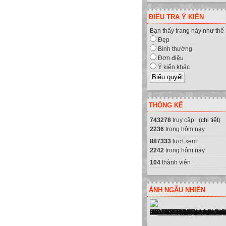
ĐIỀU TRA Ý KIẾN
Bạn thấy trang này như thế
Đẹp
Bình thường
Đơn điệu
Ý kiến khác
THỐNG KÊ
743278
truy cập (
chi tiết
)
2236
trong hôm nay
887333
lượt xem
2242
trong hôm nay
104
thành viên
ẢNH NGẪU NHIÊN