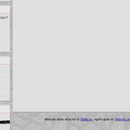
 nào?
Website được thừa kế từ
Violet.vn
, người quản trị:
Nguyễn X