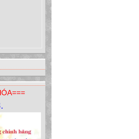
HÓA===