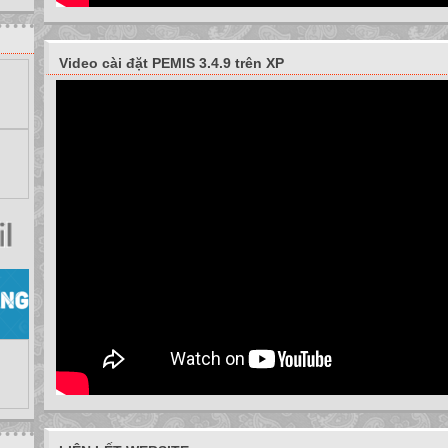
Video cài đặt PEMIS 3.4.9 trên XP