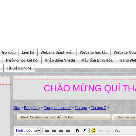
Trợ giúp
Liên hệ
Website thành viên
Website học tập
Website Ngu
Trường học kết nối
Nhập điểm Vnedu
Máy tính Bình Hóa
Trang We
T
Từ điển Online
CHÀO MỪNG QUÍ THẦY C
Gốc
>
Bài giảng
>
Trung học cơ sở
>
Tin học
>
Tin học 7
>
Bài 4. Sử dụng các hàm để tính toán
Cùng tác giả
Kích thước font