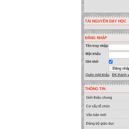
TÀI NGUYÊN DẠY HỌC
ĐĂNG NHẬP
Tên truy nhập
Mật khẩu
Ghi nhớ
Quên mật khẩu
ĐK thành 
THÔNG TIN
Giới thiệu chung
Cơ cấu tổ chức
Văn bản mới
Đảng bộ giáo dục