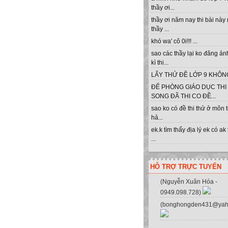
thầy ơi...
thầy ơi năm nay thi bài này
thầy ...
khó wa' cô 0i!!! ...
sao các thầy lại ko đăng ản
kì thi...
LẤY THỬ ĐỀ LỚP 9 KHÔNG 
ĐỂ PHÒNG GIÁO DỤC THI
SONG ĐÃ THI CO ĐỀ...
sao ko có đề thi thử ở môn 
hả...
ek.k tìm thấy địa lý ek có ak
...
HỖ TRỢ TRỰC TUYẾN
(Nguyễn Xuân Hóa -
0949.098.728)
(bonghongden431@yah