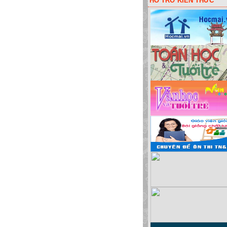
HỖ TRỠ KIẾN THỨC
huột lấy code liên kết các đơn vị! Hoặc bói vui: sim đẹp, đặt tên cho bé, màu sắc 