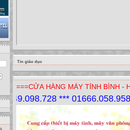
Tin giáo dục
===CỬA HÀNG MÁY TÍNH BÌNH - 
49.098.728 *** 01666.058.958.
ồi