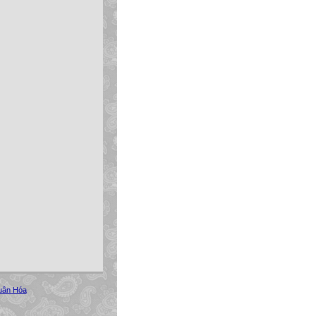
uân Hóa