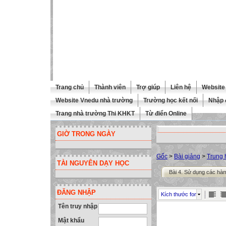
Trang chủ
Thành viên
Trợ giúp
Liên hệ
Website 
Website Vnedu nhà trường
Trường học kết nối
Nhập 
Trang nhà trường Thi KHKT
Từ điển Online
GIỜ TRONG NGÀY
Gốc
>
Bài giảng
>
Trung 
TÀI NGUYÊN DẠY HỌC
Bài 4. Sử dụng các hàm
ĐĂNG NHẬP
Kích thước font
Tên truy nhập
Mật khẩu