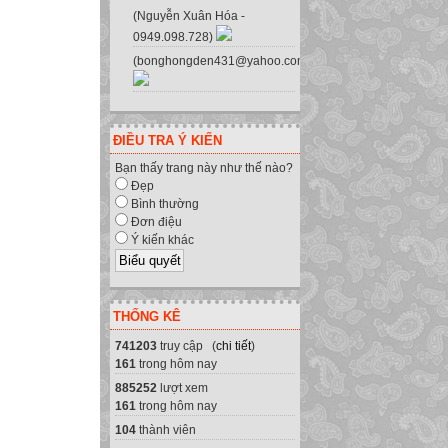
(Nguyễn Xuân Hóa -
0949.098.728)
(bonghongden431@yahoo.com.vn)
ĐIỀU TRA Ý KIẾN
Bạn thấy trang này như thế nào?
Đẹp
Bình thường
Đơn điệu
Ý kiến khác
THỐNG KÊ
741203
truy cập (
chi tiết
)
161
trong hôm nay
885252
lượt xem
161
trong hôm nay
104
thành viên