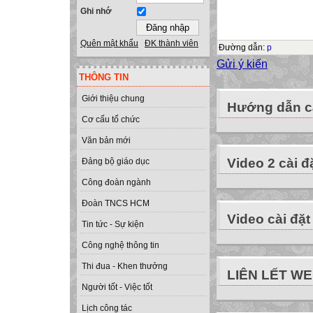
Ghi nhớ
Quên mật khẩu
ĐK thành viên
Đường dẫn
:
p
Gửi ý kiến
THÔNG TIN
Giới thiệu chung
Hướng dẫn cà
Cơ cấu tổ chức
Văn bản mới
Video 2 cài đ
Đảng bộ giáo dục
Công đoàn ngành
Đoàn TNCS HCM
Video cài đặt
Tin tức - Sự kiện
Công nghệ thông tin
Thi đua - Khen thưởng
LIÊN LẾT W
Người tốt - Việc tốt
Lịch công tác