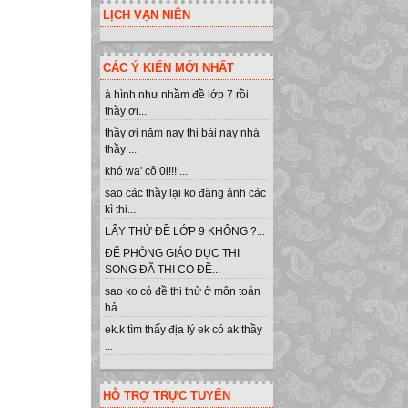
LỊCH VẠN NIÊN
CÁC Ý KIẾN MỚI NHẤT
à hình như nhầm đề lớp 7 rồi
thầy ơi...
thầy ơi năm nay thi bài này nhá
thầy ...
khó wa' cô 0i!!! ...
sao các thầy lại ko đăng ảnh các
kì thi...
LẤY THỬ ĐỀ LỚP 9 KHÔNG ?...
ĐỂ PHÒNG GIÁO DỤC THI
SONG ĐÃ THI CO ĐỀ...
sao ko có đề thi thử ở môn toán
hả...
ek.k tìm thấy địa lý ek có ak thầy
...
HỖ TRỢ TRỰC TUYẾN