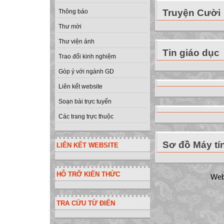
Truyện Cười
Thông báo
Thư mời
Thư viện ảnh
Tin giáo dục
Trao đổi kinh nghiệm
Góp ý với ngành GD
Liên kết website
Soạn bài trực tuyến
Các trang trực thuộc
Sơ đồ Máy tí
LIÊN KẾT WEBSITE
HỖ TRỠ KIẾN THỨC
Web
TRA CỨU TỪ ĐIỂN