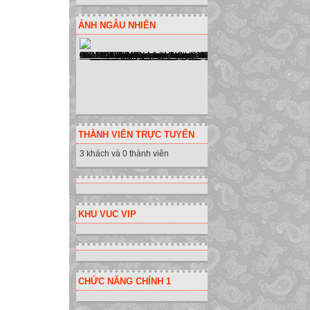
ẢNH NGẪU NHIÊN
THÀNH VIÊN TRỰC TUYẾN
3 khách và 0 thành viên
KHU VUC VIP
CHỨC NĂNG CHÍNH 1