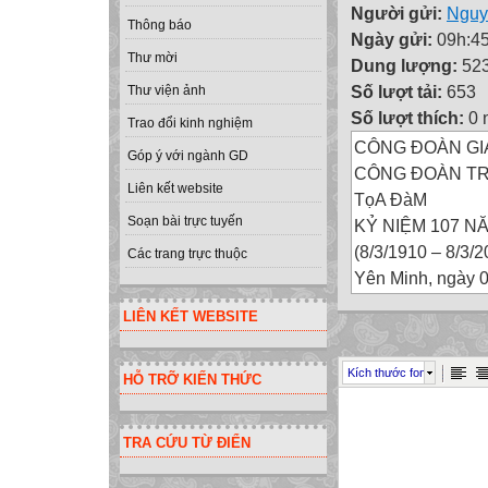
Người gửi:
Nguy
Thông báo
Ngày gửi:
09h:45
Thư mời
Dung lượng:
52
Số lượt tải:
653
Thư viện ảnh
Số lượt thích:
0 
Trao đổi kinh nghiệm
CÔNG ĐOÀN GI
Góp ý với ngành GD
CÔNG ĐOÀN TR
Liên kết website
TọA ĐàM
Soạn bài trực tuyến
KỶ NIỆM 107 
(8/3/1910 – 8/3/2
Các trang trực thuộc
Yên Minh, ngày 
CÔNG ĐOÀN GI
LIÊN KẾT WEBSITE
CÔNG ĐOÀN TR
Hội thi
Kích thước font
HỖ TRỠ KIẾN THỨC
Nữ công khéo ta
CHÀO MỪNG N
(8/3/1910 – 8/3/2
TRA CỨU TỪ ĐIỂN
Yên Minh, ngày 