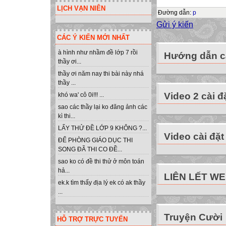
LỊCH VẠN NIÊN
Đường dẫn
:
p
Gửi ý kiến
CÁC Ý KIẾN MỚI NHẤT
à hình như nhầm đề lớp 7 rồi
Hướng dẫn cà
thầy ơi...
thầy ơi năm nay thi bài này nhá
thầy ...
Video 2 cài đ
khó wa' cô 0i!!! ...
sao các thầy lại ko đăng ảnh các
kì thi...
LẤY THỬ ĐỀ LỚP 9 KHÔNG ?...
Video cài đặt
ĐỂ PHÒNG GIÁO DỤC THI
SONG ĐÃ THI CO ĐỀ...
sao ko có đề thi thử ở môn toán
hả...
LIÊN LẾT W
ek.k tìm thấy địa lý ek có ak thầy
...
Truyện Cười
HỖ TRỢ TRỰC TUYẾN