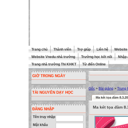
Trang chủ
Thành viên
Trợ giúp
Liên hệ
Website 
Website Vnedu nhà trường
Trường học kết nối
Nhập 
Trang nhà trường Thi KHKT
Từ điển Online
GIỜ TRONG NGÀY
Gốc
>
Bài giảng
>
Trung 
TÀI NGUYÊN DẠY HỌC
Ma két tọa đàm 8.3.2
Ma két tọa đàm 8.
ĐĂNG NHẬP
Tên truy nhập
Mật khẩu