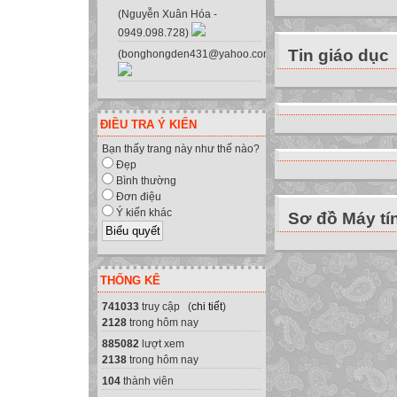
(Nguyễn Xuân Hóa -
0949.098.728)
Tin giáo dục
(bonghongden431@yahoo.com.vn)
ĐIỀU TRA Ý KIẾN
Bạn thấy trang này như thế nào?
Đẹp
Bình thường
Đơn điệu
Ý kiến khác
Sơ đồ Máy tí
THỐNG KÊ
741033
truy cập (
chi tiết
)
2128
trong hôm nay
885082
lượt xem
2138
trong hôm nay
104
thành viên