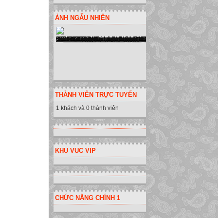
ẢNH NGẪU NHIÊN
THÀNH VIÊN TRỰC TUYẾN
1 khách và 0 thành viên
KHU VUC VIP
CHỨC NĂNG CHÍNH 1