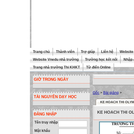
Trang chủ
Thành viên
Trợ giúp
Liên hệ
Website 
Website Vnedu nhà trường
Trường học kết nối
Nhập 
Trang nhà trường Thi KHKT
Từ điển Online
GIỜ TRONG NGÀY
Gốc
>
Bài giảng
>
TÀI NGUYÊN DẠY HỌC
KE HOACH THI OLYM
KE HOACH THI O
ĐĂNG NHẬP
Tên truy nhập
Mật khẩu