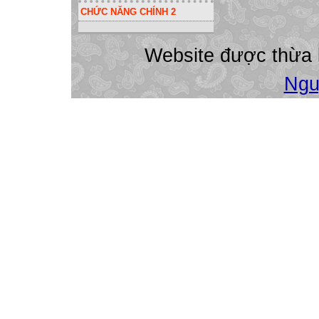
01 đội = 6h/s. Khố
CHỨC NĂNG CHÍNH 2
- Tổ chức ra 02 b
+ Giao cho tổ Xã 
Website được thừa
Thành lập 02 đội
khối 8 = 01 đội = 
Ngu
Tổ chức ra 02 bộ 
* Yêu cầu chung c
Là kiến thức mà 
của bộ môn.
- Đề thi phân thi
nghiệm khách quan
phút.
- Thang điểm:
+ Mỗi câu ( bài) 
một ý giải đúng đ