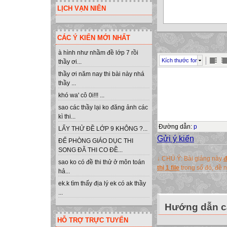
LỊCH VẠN NIÊN
KẾ HOẠCH
CÁC Ý KIẾN MỚI NHẤT
TỔ CHỨC OLYMP
Thực hiện kế h
à hình như nhầm đề lớp 7 rồi
Kích thước font
thầy ơi...
Minh ngày 15/09/
thầy ơi năm nay thi bài này nhá
2010 – 2011 cấp
thầy ...
Căn cứ Điều lệ O
khó wa' cô 0i!!! ...
SGD ngày 15/09
sao các thầy lại ko đăng ảnh các
Thực hiện kế ho
kì thi...
Phòng GD&ĐT Yên
Đường dẫn
:
p
LẤY THỬ ĐỀ LỚP 9 KHÔNG ?...
2011”.
Gửi ý kiến
ĐỂ PHÒNG GIÁO DỤC THI
Căn cứ vào tình 
SONG ĐÃ THI CO ĐỀ...
↓ CHÚ Ý: Bài giảng này
đ
Minh lập kế hoạc
sao ko có đề thi thử ở môn toán
thị 1 file
trong số đó, đề
hả...
2011 cụ thể như 
ek.k tìm thấy địa lý ek có ak thầy
Mục đích :
...
- Tạo môi trường
Hướng dẫn cà
quản lí và nâng 
HỖ TRỢ TRỰC TUYẾN
- Tạo điều kiện g