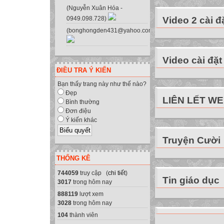
- Tạo điều kiện c
(Nguyễn Xuân Hóa -
Video 2 cài đ
0949.098.728)
hơn nữa để trao 
(bonghongden431@yahoo.com.vn)
2. Đối tượng:
- Là học sinh tr
khối lớp 9.
Video cài đặt
3. Môn thi: Toán,
ĐIỀU TRA Ý KIẾN
4. Hình thức dự th
Bạn thấy trang này như thế nào?
* Khối 8 thành lậ
Đẹp
LIÊN LẾT W
Bình thường
+ 01 đội = 06 học
Đơn điệu
+ 01 đội = 06 học
Ý kiến khác
* Khối 9 thành lậ
Truyện Cười
+ 01 đội = 06 học
+ 01 đội = 06 học
THỐNG KÊ
( Sau khi thi cấp
744059
truy cập (
chi tiết
)
OLYMPIC cấp huyệ
Tin giáo dục
3017
trong hôm nay
5. Hình thức tổ 
888119
lượt xem
- Phần thi cá nhâ
3028
trong hôm nay
- Phần thi đồng đ
104
thành viên