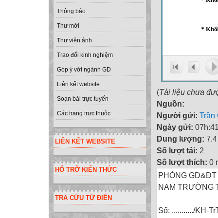
Thông báo
Thư mời
Thư viện ảnh
Trao đổi kinh nghiệm
Góp ý với ngành GD
Liên kết website
(
Tài liệu chưa đư
Soạn bài trực tuyến
Nguồn:
Các trang trực thuộc
Người gửi:
Trần
Ngày gửi:
07h:41
Dung lượng:
7.4
LIÊN KẾT WEBSITE
Số lượt tải:
2
Số lượt thích:
0 
HỖ TRỠ KIẾN THỨC
PHÒNG GD&ĐT 
NAM TRƯỜNG THC
TRA CỨU TỪ ĐIỂN
Số: .........../K