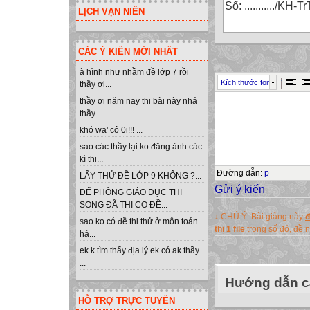
Số: .........../K
LỊCH VẠN NIÊN
CÁC Ý KIẾN MỚI NHẤT
KẾ HOẠCH
THỰC HIỆN NHI
à hình như nhầm đề lớp 7 rồi
Kích thước font
thầy ơi...
Căn cứ Chỉ thị c
thầy ơi năm nay thi bài này nhá
tâm của Giáo dục
thầy ...
và giáo dục chuy
khó wa' cô 0i!!! ...
Căn cứ công văn
sao các thầy lại ko đăng ảnh các
GD&ĐT Hà Giang 
kì thi...
học 2010 – 2011.
Đường dẫn
:
p
LẤY THỬ ĐỀ LỚP 9 KHÔNG ?...
Thực hiện kế h
Gửi ý kiến
ĐỂ PHÒNG GIÁO DỤC THI
Minh ngày 15/09/
SONG ĐÃ THI CO ĐỀ...
↓ CHÚ Ý: Bài giảng này
đ
2010 – 2011 cấp
sao ko có đề thi thử ở môn toán
thị 1 file
trong số đó, đề
hả...
Căn cứ vào tình 
ek.k tìm thấy địa lý ek có ak thầy
Minh lập kế hoạc
...
I .NHIỆM VỤ T
Hướng dẫn cà
1. Thực hiện hi
HỖ TRỢ TRỰC TUYẾN
Tiếp tục thực hi