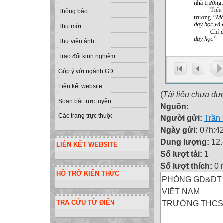
Thông báo
Thư mời
Thư viện ảnh
Trao đổi kinh nghiệm
Góp ý với ngành GD
Liên kết website
(
Tài liệu chưa đư
Soạn bài trực tuyến
Nguồn:
Các trang trực thuộc
Người gửi:
Trần
Ngày gửi:
07h:42
Dung lượng:
12
LIÊN KẾT WEBSITE
Số lượt tải:
1
Số lượt thích:
0 
HỖ TRỠ KIẾN THỨC
PHÒNG GD&ĐT 
VIỆT NAM
TRƯỜNG THCS TH
TRA CỨU TỪ ĐIỂN