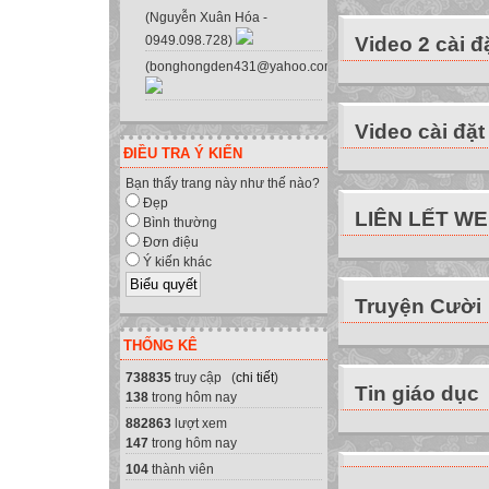
gương đạo đức Hồ
(Nguyễn Xuân Hóa -
Video 2 cài đ
0949.098.728)
tấm gương đạo đứ
(bonghongden431@yahoo.com.vn)
Lập hồ sơ để theo
thi đua “Xây dựng
Tiếp tục chấn ch
Video cài đặt
đảm bảo môi trư
ĐIỀU TRA Ý KIẾN
Thực hiện nghiêm
Bạn thấy trang này như thế nào?
2. Tập trung chỉ
Đẹp
LIÊN LẾT W
Bình thường
Áp dụng phương 
Đơn điệu
học, đổi mới kiểm
Ý kiến khác
thức, kỹ năng củ
Truyện Cười
cơ bản về đổi mớ
học, nâng cao ch
THỐNG KÊ
Tiến hành tổng kế
738835
truy cập (
chi tiết
)
chủ trương “Mỗi g
Tin giáo dục
138
trong hôm nay
trong phương phá
882863
lượt xem
Chỉ đạo 2 tổ chu
147
trong hôm nay
phương pháp dạy
104
thành viên