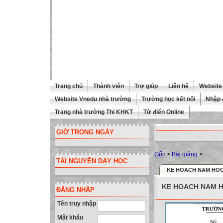
Trang chủ
Thành viên
Trợ giúp
Liên hệ
Website 
Website Vnedu nhà trường
Trường học kết nối
Nhập 
Trang nhà trường Thi KHKT
Từ điển Online
GIỜ TRONG NGÀY
Gốc
>
Bài giảng
>
TÀI NGUYÊN DẠY HỌC
KE HOACH NAM HO
KE HOACH NAM 
ĐĂNG NHẬP
Tên truy nhập
Mật khẩu