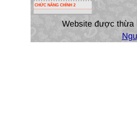
CHỨC NĂNG CHÍNH 2
Xin nhớ rằng tìn
ngoạn mục nhất đ
Dù có thua (mất),
Website được thừa
Xin nhớ 3 “T":
Ngu
Tôn trọng chính 
Tôn trọng những
Trách nhiệm về c
Đừng xét đoán ng
Đừng để cho một 
Hãy mỉm cười khi 
Người gọi bạn s
Xin nhớ rằng khô
đôi khi lại là ma
Lời NGUYỀN phải 
và quan sát xem c
Đây là sự thật, c
Bây giờ chuyện cò