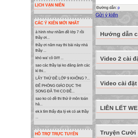
LỊCH VẠN NIÊN
thì nhổ một cái đ
Đường dẫn
:
p
và cuối cùng cậu 
Gửi ý kiến
là cậu đã nhổ mọi
CÁC Ý KIẾN MỚI NHẤT
à hình như nhầm đề lớp 7 rồi
Hướng dẫn cà
Ông bố dẫn cậu c
thầy ơi...
« Con này, con đã
thầy ơi năm nay thi bài này nhá
thầy ...
tất cả các cái lỗ 
Video 2 cài đ
khó wa' cô 0i!!! ...
Hàng rào này sẽ 
sao các thầy lại ko đăng ảnh các
với ai
kì thi...
và nói điều gì xấ
LẤY THỬ ĐỀ LỚP 9 KHÔNG ?...
đinh này.
Video cài đặt
ĐỂ PHÒNG GIÁO DỤC THI
Con có thể đâm c
SONG ĐÃ THI CO ĐỀ...
còn một vết thươn
sao ko có đề thi thử ở môn toán
còn đó.
hả...
LIÊN LẾT W
Một vết thương do
ek.k tìm thấy địa lý ek có ak thầy
...
Những người bạn
Truyện Cười
và khuyến khích 
HỖ TRỢ TRỰC TUYẾN