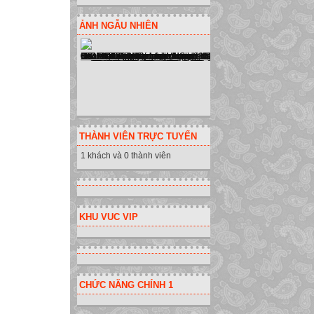
Cho dù bạn có mê 
ẢNH NGẪU NHIÊN
Trong đó, có nhữ
Hãy trao tặng ng
và làm với tất cả 
Khi bạn nói « tôi
THÀNH VIÊN TRỰC TUYẾN
1 khách và 0 thành viên
Khi bạn nói « tôi 
KHU VUC VIP
Đừng chế nhạo cá
thương tích khi r
sống cuộc đời.
Hãy nói chậm, n
CHỨC NĂNG CHÍNH 1
Nếu có ai đặt ra
xin hãy mỉm cười