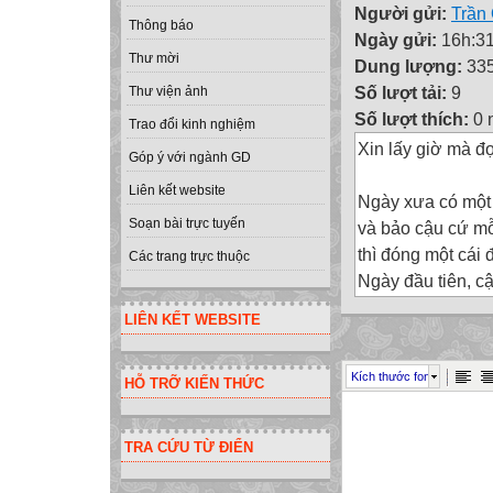
Người gửi:
Trần
Thông báo
Ngày gửi:
16h:31
Thư mời
Dung lượng:
33
Số lượt tải:
9
Thư viện ảnh
Số lượt thích:
0 
Trao đổi kinh nghiệm
Xin lấy giờ mà đ
Góp ý với ngành GD
Liên kết website
Ngày xưa có một 
Soạn bài trực tuyến
và bảo cậu cứ mỗ
thì đóng một cái 
Các trang trực thuộc
Ngày đầu tiên, c
cậu biết cách tự
LIÊN KẾT WEBSITE
ngày qua ngày : 
tự kềm chế thì dễ
Kích thước font
HỖ TRỠ KIẾN THỨC
Cuối cùng, đến m
rào nữa.
Thế là cậu đi gặ
TRA CỨU TỪ ĐIỂN
hôm nay cậu khôn
Ông bố mới bảo c