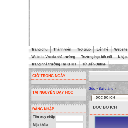
Trang chủ
Thành viên
Trợ giúp
Liên hệ
Website 
Website Vnedu nhà trường
Trường học kết nối
Nhập 
Trang nhà trường Thi KHKT
Từ điển Online
GIỜ TRONG NGÀY
Gốc
>
Bài giảng
>
TÀI NGUYÊN DẠY HỌC
DOC BO ICH
DOC BO ICH
ĐĂNG NHẬP
Tên truy nhập
Mật khẩu