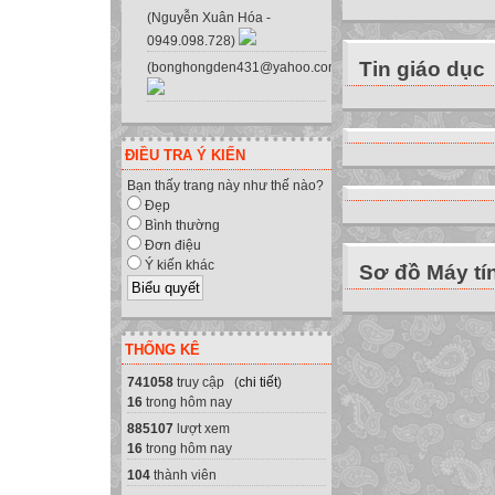
họ nâng đỡ con v
(Nguyễn Xuân Hóa -
Con cũng hãy cho
0949.098.728)
Xin gửi bức thư 
Tin giáo dục
(bonghongden431@yahoo.com.vn)
cho dù làm như t
Nếu bức thư trở l
ĐIỀU TRA Ý KIẾN
Bạn thấy trang này như thế nào?
Để kết: « Một tro
Đẹp
mình ký thác một
Bình thường
Vài dòng sau đây
Đơn điệu
Ý kiến khác
Sơ đồ Máy tí
Nếu bạn nhận đượ
mong muốn điều t
THỐNG KÊ
người thân thiết
Nếu bạn quá bận 
741058
truy cập (
chi tiết
)
16
trong hôm nay
đến những người 
885107
lượt xem
khác »... Xa đấy.
16
trong hôm nay
đến từ Ấn-độ.
104
thành viên