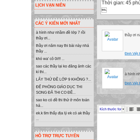
Thời gian: 45 phú
LỊCH VẠN NIÊN


CÁC Ý KIẾN MỚI NHẤT
Họ và tên
LớpTrường
à hình như nhầm đề lớp 7 rồi
thầy ơi n
thầy ơi...
Giám thị 1:
thầy ơi năm nay thi bài này nhá
thầy ...
Đinh Việt
Giám thị 2:
khó wa' cô 0i!!! ...
SBD
sao các thầy lại ko đăng ảnh các
Số phách
kì thi...
à hình n

LẤY THỬ ĐỀ LỚP 9 KHÔNG ?...
Đinh Việt
-------------------
ĐỂ PHÒNG GIÁO DỤC THI
---------
SONG ĐÃ THI CO ĐỀ...
Điểm
sao ko có đề thi thử ở môn toán
hả...
Điểm bằng ch
Kích thước font
ek.k tìm thấy địa lý ek có ak thầy
Giám khảo 1:
...
Giám khảo 2:
HỖ TRỢ TRỰC TUYẾN
Số tờ