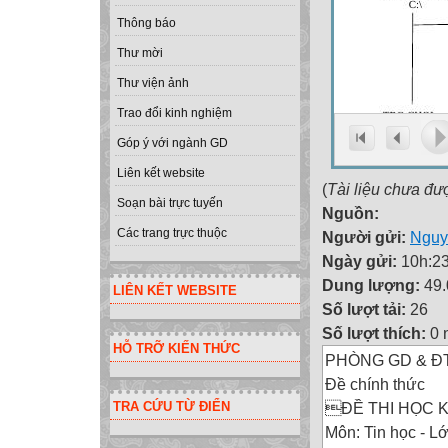
Thông báo
Thư mời
Thư viện ảnh
Trao đổi kinh nghiệm
Góp ý với ngành GD
Liên kết website
(
Tài liệu chưa đư
Soạn bài trực tuyến
Nguồn:
Các trang trực thuộc
Người gửi:
Nguy
Ngày gửi:
10h:23
Dung lượng:
49
LIÊN KẾT WEBSITE
Số lượt tải:
26
Số lượt thích:
0 
HỖ TRỠ KIẾN THỨC
PHÒNG GD & Đ
Đề chính thức
ĐỀ THI HỌC K
TRA CỨU TỪ ĐIỂN
Môn: Tin học - L