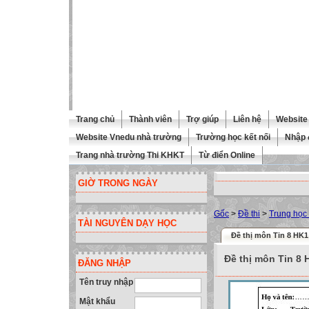
Trang chủ
Thành viên
Trợ giúp
Liên hệ
Website 
Website Vnedu nhà trường
Trường học kết nối
Nhập 
Trang nhà trường Thi KHKT
Từ điển Online
GIỜ TRONG NGÀY
Gốc
>
Đề thi
>
Trung học
TÀI NGUYÊN DẠY HỌC
Đề thị môn Tin 8 HK1
Đề thị môn Tin 8 
ĐĂNG NHẬP
Tên truy nhập
Mật khẩu