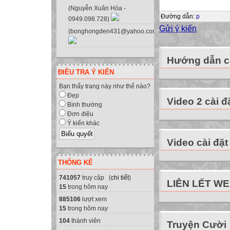
Số phách
(Nguyễn Xuân Hóa -
Đường dẫn
:
p
0949.098.728)

Gửi ý kiến
(bonghongden431@yahoo.com.vn)

A.PHẦN TRẮC NG
Hướng dẫn cà
Khoanh tròn vào 
ĐIỀU TRA Ý KIẾN
Bạn thấy trang này như thế nào?
Câu 1: (0.5 điểm)
Đẹp
Video 2 cài đ
Bình thường
Ba dạng thông tin
Đơn điệu
A. Văn bản, chữ v
Ý kiến khác
C. Các con số, hì
Video cài đặt
Câu 2: (0.5 điểm)
Khu vực chính c
THỐNG KÊ
A. Hàng phím số,
741057
truy cập (
chi tiết
)
hàng phím chứa 
LIÊN LẾT W
15
trong hôm nay
B. Hàng phím số,
885106
lượt xem
hàng phím cách;
15
trong hôm nay
C. Hàng phím trê
104
thành viên
Truyện Cười