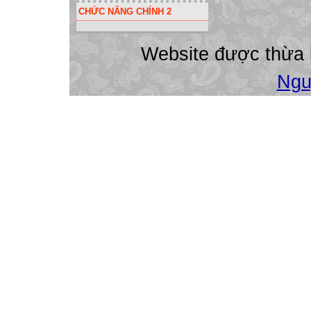
CHỨC NĂNG CHÍNH 2
Website được thừa
Ngu
Không được viết
..............................