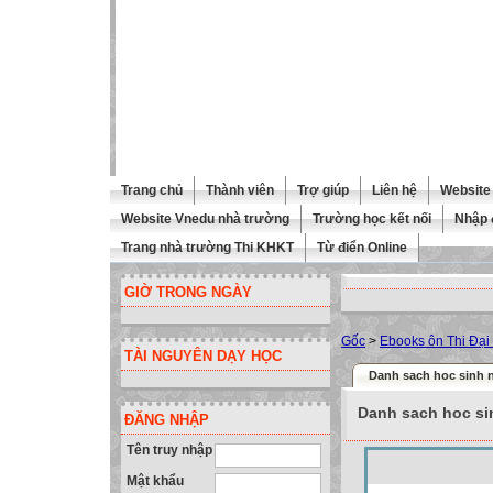
Trang chủ
Thành viên
Trợ giúp
Liên hệ
Website 
Website Vnedu nhà trường
Trường học kết nối
Nhập 
Trang nhà trường Thi KHKT
Từ điển Online
GIỜ TRONG NGÀY
Gốc
>
Ebooks ôn Thi Đại
TÀI NGUYÊN DẠY HỌC
Danh sach hoc sinh n
Danh sach hoc si
ĐĂNG NHẬP
Tên truy nhập
Mật khẩu