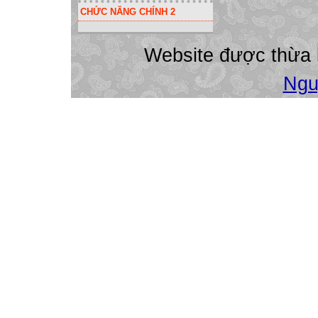
51 Giàng Mí Thò
CHỨC NĂNG CHÍNH 2
52 Lò Văn Thắng
53 Chấu A Dín 
Website được thừa
54 Lò Văn Biên 
55 Phàn A Cằn 2
Ngu
56 Vừ Mí Cở 9/1
57 Giàng Mí Chu
58 Lù Mí Chúng 
59 Lù Mí De B 2
60 Giàng Mí Di 
61 Vàng Mí Gió 
62 Vàng Mí Lềnh
63 Vừ Mí Lử 17
64 Chấu A Nhùi
65 Lù Mí Súng 6
66 Vàng A Tìn 1
67 Vàng Dũng Tì
68 Trần Thị Thu
69 Vàng Mí Sùng