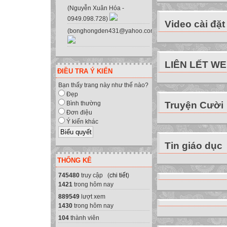
14 Vàng Mí Chứ 
(Nguyễn Xuân Hóa -
0949.098.728)
15 Lù Mí Dế 4/1
Video cài đặt
(bonghongden431@yahoo.com.vn)
16 Mua Mí Hờ 9
17 Vàng Mí Chứ 
18 Thào Mí Dế 1
LIÊN LẾT W
19 Vàng Mí Dình
ĐIỀU TRA Ý KIẾN
20 Chấu A Đanh 
Bạn thấy trang này như thế nào?
21 Giàng Thị La
Đẹp
Truyện Cười
Bình thường
22 Vàng Mí Lầu
Đơn điệu
23 Chấu A Nguy
Ý kiến khác
24 Giàng Mí Pó 
25 Vàng Mí Sính
Tin giáo dục
26 Sùng Mí Sò 2
THỐNG KÊ
27 Hoàng Thị Gi
745480
truy cập (
chi tiết
)
28 Mua Mí Pó 9/
1421
trong hôm nay
29 Vương Văn C
889549
lượt xem
30 Thào Mí Chứ 
1430
trong hôm nay
31 Lù Thị Hờ 15
104
thành viên