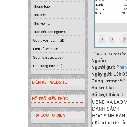
Thông báo
Thư mời
Thư viện ảnh
Trao đổi kinh nghiệm
Góp ý với ngành GD
Liên kết website
(
Tài liệu chưa đư
Soạn bài trực tuyến
Nguồn:
Các trang trực thuộc
Người gửi:
Phạm
Ngày gửi:
13h:03
Dung lượng:
57
LIÊN KẾT WEBSITE
Số lượt tải:
2
Số lượt thích:
0 
HỖ TRỠ KIẾN THỨC
UBND XÃ LAO V
DANH SÁCH
HỌC SINH BÁN 
TRA CỨU TỪ ĐIỂN
( Kèm theo tờ t