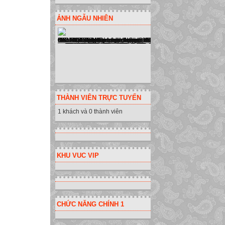
6
ẢNH NGẪU NHIÊN
Biết
Các động từ tươ
7
Các hoạt động p
Vấn đáp tái hiện
Phiếu học tập
Các trò chơi, câ
THÀNH VIÊN TRỰC TUYẾN
Tra cứu thông tin
1 khách và 0 thành viên
Các bài tập đọc
Thực hành hay l
Tìm các định ngh
Các trò chơi, câu
KHU VUC VIP
8
Hiểu (comprehen
Hiểu là mức độ k
đáo ý nghĩa của 
CHỨC NĂNG CHÍNH 1
Hiểu không đơn th
diễn đạt khái niệ