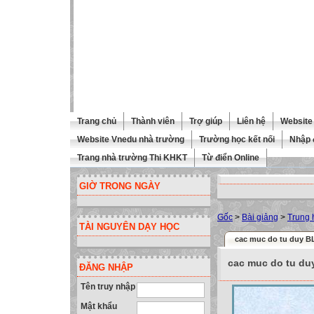
Trang chủ
Thành viên
Trợ giúp
Liên hệ
Website 
Website Vnedu nhà trường
Trường học kết nối
Nhập 
Trang nhà trường Thi KHKT
Từ điển Online
GIỜ TRONG NGÀY
Gốc
>
Bài giảng
>
Trung 
TÀI NGUYÊN DẠY HỌC
cac muc do tu duy 
cac muc do tu d
ĐĂNG NHẬP
Tên truy nhập
Mật khẩu