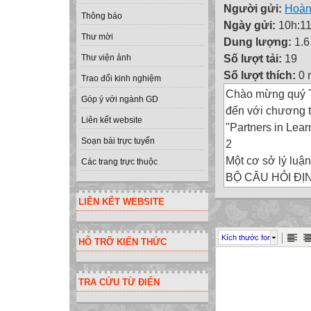
Người gửi:
Hoàn
Thông báo
Ngày gửi:
10h:11
Thư mời
Dung lượng:
1.
Số lượt tải:
19
Thư viện ảnh
Số lượt thích:
0 
Trao đổi kinh nghiệm
Chào mừng quý 
Góp ý với ngành GD
đến với chương t
Liên kết website
"Partners in Lear
Soạn bài trực tuyến
2
Một cơ sở lý luận
Các trang trực thuộc
BỘ CÂU HỎI ĐỊ
đảm bảo có định 
LIÊN KẾT WEBSITE
Bảng phân loại 
Năm 1956, Benja
Kích thước font
HỖ TRỠ KIẾN THỨC
công bố kết quả n
Trong đó B.Bloom
B.Bloom). Kết qu
TRA CỨU TỪ ĐIỂN
kỷ qua đã khẳng
khích và phát tri