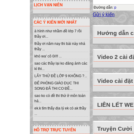
LỊCH VẠN NIÊN
Thảo luận nhóm (
Đường dẫn
:
p
1. Theo thang ph
Gửi ý kiến
2. Hãy kể tên và 
CÁC Ý KIẾN MỚI NHẤT
4
à hình như nhầm đề lớp 7 rồi
Hướng dẫn cà
Biết : Là khả năn
thầy ơi...
nhận diện thông t
thầy ơi năm nay thi bài này nhá
thầy ...
Hiểu : Là khả năn
Video 2 cài đ
khó wa' cô 0i!!! ...
diễn giải, giải th
sao các thầy lại ko đăng ảnh các
(dự đoán được k
kì thi...
Vận dụng : Là kh
LẤY THỬ ĐỀ LỚP 9 KHÔNG ?...
tin và kiến thức 
Video cài đặt
ĐỂ PHÒNG GIÁO DỤC THI
sự việc khác. (S
SONG ĐÃ THI CO ĐỀ...
trong hoàn cảnh 
sao ko có đề thi thử ở môn toán
Phân tích : Là khả
hả...
LIÊN LẾT W
phát hiện và phâ
ek.k tìm thấy địa lý ek có ak thầy
...
thành của thông t
Tổng hợp : Là kh
Truyện Cười
nhiều thành phần
HỖ TRỢ TRỰC TUYẾN