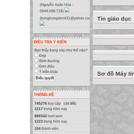
vật lớn. Khả năng
(Nguyễn Xuân Hóa -
Đánh giá : Là khả
0949.098.728)
hoặc sử dụng thôn
Tin giáo dục
(bonghongden431@yahoo.com.vn)
chí thích hợp. (H
lý do).
Một cơ sở lý luận
ĐIỀU TRA Ý KIẾN
BỘ CÂU HỎI ĐỊ
Bạn thấy trang này như thế nào?
đảm bảo có định 
Đẹp
Bảng phân loại 
Bình thường
5
Đơn điệu
Ý kiến khác
Sơ đồ Máy tí
Biết (Nhớ - know
Ghi nhớ hoặc nhận
Biết là cần thiết 
THỐNG KÊ
Biết ở đây được 
móc và nhắc lại.
745276
truy cập (
chi tiết
)
1217
trong hôm nay
Những hoạt động 
889342
lượt xem
liệt kê, đối chiếu
1223
trong hôm nay
Một ví dụ cho mức
104
thành viên
các kì của quá tr