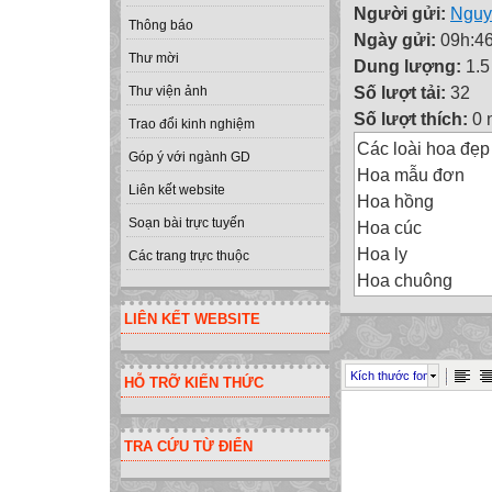
Người gửi:
Nguy
Thông báo
Ngày gửi:
09h:46
Thư mời
Dung lượng:
1.
Số lượt tải:
32
Thư viện ảnh
Số lượt thích:
0 
Trao đổi kinh nghiệm
Các loài hoa đẹp
Góp ý với ngành GD
Hoa mẫu đơn
Liên kết website
Hoa hồng
Soạn bài trực tuyến
Hoa cúc
Hoa ly
Các trang trực thuộc
Hoa chuông
Hoa phong lan
LIÊN KẾT WEBSITE
Bài làm của:
- Nguyễn Đào Yế
Kích thước font
HỖ TRỠ KIẾN THỨC
- Lý Lan Anh
- Dương Hương 
Lớp :9A
TRA CỨU TỪ ĐIỂN