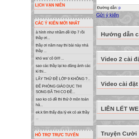
LỊCH VẠN NIÊN
Đường dẫn
:
p
Gửi ý kiến
CÁC Ý KIẾN MỚI NHẤT
à hình như nhầm đề lớp 7 rồi
Hướng dẫn cà
thầy ơi...
thầy ơi năm nay thi bài này nhá
thầy ...
Video 2 cài đ
khó wa' cô 0i!!! ...
sao các thầy lại ko đăng ảnh các
kì thi...
LẤY THỬ ĐỀ LỚP 9 KHÔNG ?...
Video cài đặt
ĐỂ PHÒNG GIÁO DỤC THI
SONG ĐÃ THI CO ĐỀ...
sao ko có đề thi thử ở môn toán
hả...
LIÊN LẾT W
ek.k tìm thấy địa lý ek có ak thầy
...
Truyện Cười
HỖ TRỢ TRỰC TUYẾN