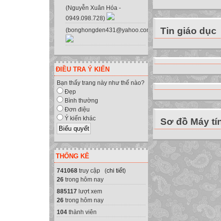
(Nguyễn Xuân Hóa -
0949.098.728)
Tin giáo dục
(bonghongden431@yahoo.com.vn)
ĐIỀU TRA Ý KIẾN
Bạn thấy trang này như thế nào?
Đẹp
Bình thường
Đơn điệu
Ý kiến khác
Sơ đồ Máy tí
THỐNG KÊ
741068
truy cập (
chi tiết
)
26
trong hôm nay
885117
lượt xem
26
trong hôm nay
104
thành viên