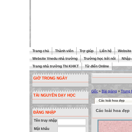
Trang chủ
Thành viên
Trợ giúp
Liên hệ
Website 
Website Vnedu nhà trường
Trường học kết nối
Nhập 
Trang nhà trường Thi KHKT
Từ điển Online
GIỜ TRONG NGÀY
Gốc
>
Bài giảng
>
Trung 
TÀI NGUYÊN DẠY HỌC
Các loài hoa đẹp
Các loài hoa đẹp
ĐĂNG NHẬP
Tên truy nhập
Mật khẩu