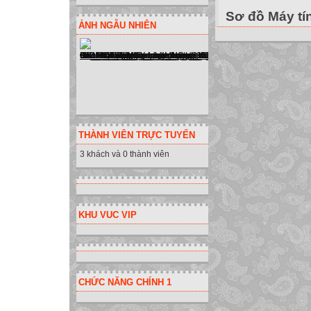
Sơ đồ Máy tí
ẢNH NGẪU NHIÊN
THÀNH VIÊN TRỰC TUYẾN
3 khách và 0 thành viên
KHU VUC VIP
CHỨC NĂNG CHÍNH 1