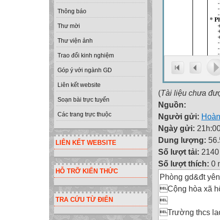
Thông báo
Thư mời
Thư viện ảnh
Trao đổi kinh nghiệm
Góp ý với ngành GD
Liên kết website
(
Tài liệu chưa đư
Soạn bài trực tuyến
Nguồn:
Các trang trực thuộc
Người gửi:
Hoàn
Ngày gửi:
21h:00
Dung lượng:
56
LIÊN KẾT WEBSITE
Số lượt tải:
2140
Số lượt thích:
0 
HỖ TRỠ KIẾN THỨC
Phòng gd&đt yên
Cộng hòa xã hộ

TRA CỨU TỪ ĐIỂN
Trường thcs lao