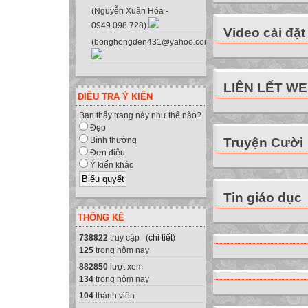
III. Nội dung:
(Nguyễn Xuân Hóa -
0949.098.728)
Nhà trường tiến h
Video cài đặt
(bonghongden431@yahoo.com.vn)
gian nghỉ tết đá
- Căn cứ kế hoạ
GD&ĐT Yên Minh v
LIÊN LẾT W
- Căn cứ vào tình
ĐIỀU TRA Ý KIẾN
Nay trường THCS 
Bạn thấy trang này như thế nào?
cơ sở vật chất c
Đẹp
Truyện Cười
Bình thường
Bên bàn giao: Đ/
Đơn điệu
lại toàn bộ tài 
Ý kiến khác
gồm:
Tin giáo dục
stt
THỐNG KÊ
Tên tài sản
738822
truy cập (
chi tiết
)
Số lượng
125
trong hôm nay
Ghi chú
882850
lượt xem

134
trong hôm nay
1
104
thành viên