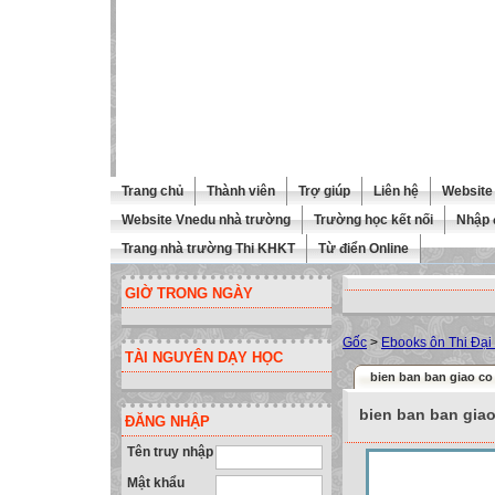
Trang chủ
Thành viên
Trợ giúp
Liên hệ
Website 
Website Vnedu nhà trường
Trường học kết nối
Nhập 
Trang nhà trường Thi KHKT
Từ điển Online
GIỜ TRONG NGÀY
Gốc
>
Ebooks ôn Thi Đại
TÀI NGUYÊN DẠY HỌC
bien ban ban giao co 
bien ban ban giao
ĐĂNG NHẬP
Tên truy nhập
Mật khẩu