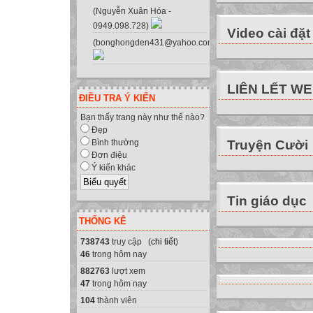
- Đồng chí Phạm 
(Nguyễn Xuân Hóa -
0949.098.728)
mọi chủ trương, 
Video cài đặt
(bonghongden431@yahoo.com.vn)
nghiêm túc nội q
- Có tinh thần tự
kinh nghiệm từ đ
LIÊN LẾT W
- Quan hệ với cá
ĐIỀU TRA Ý KIẾN
lành mạnh được 
Bạn thấy trang này như thế nào?
2. Về năng lực, t
Đẹp
Truyện Cười
Bình thường
- Trong thời gia
Đơn điệu
nhiều cố gắng tr
Ý kiến khác
hoạt chuyên môn c
nhiệm vụ được g
Tin giáo dục
* Về hồ sơ chuy
THỐNG KÊ
- Giáo án: Soạn 
738743
truy cập (
chi tiết
)
mẫu quy định, gi
46
trong hôm nay
lên lớp.
882763
lượt xem
- Lịch báo giảng:
47
trong hôm nay
- Kế hoạch giảng
104
thành viên