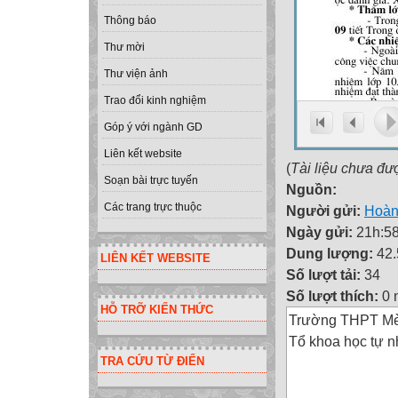
Thông báo
Thư mời
Thư viện ảnh
Trao đổi kinh nghiệm
Góp ý với ngành GD
Liên kết website
(
Tài liệu chưa đư
Soạn bài trực tuyến
Nguồn:
Các trang trực thuộc
Người gửi:
Hoàn
Ngày gửi:
21h:58
Dung lượng:
42
LIÊN KẾT WEBSITE
Số lượt tải:
34
Số lượt thích:
0 
HỖ TRỠ KIẾN THỨC
Trường THPT Mèo
Tổ khoa học tự n
TRA CỨU TỪ ĐIỂN