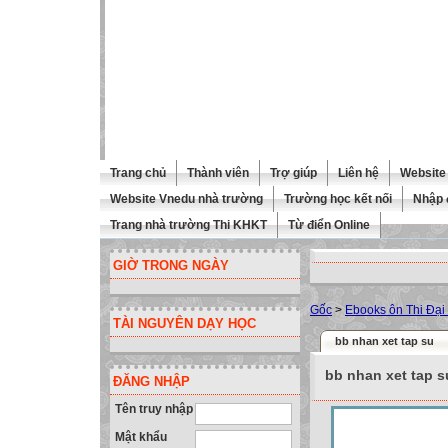
Trang chủ
Thành viên
Trợ giúp
Liên hệ
Website 
Website Vnedu nhà trường
Trường học kết nối
Nhập 
Trang nhà trường Thi KHKT
Từ điển Online
GIỜ TRONG NGÀY
Gốc
>
Ebooks ôn Thi Đại
TÀI NGUYÊN DẠY HỌC
bb nhan xet tap su
bb nhan xet tap s
ĐĂNG NHẬP
Tên truy nhập
Mật khẩu