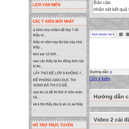
Báo cáo
LỊCH VẠN NIÊN
nhận xét kết quả 
CÁC Ý KIẾN MỚI NHẤT
Kính gửi: - Hội 
à hình như nhầm đề lớp 7 rồi
Kích thước font
thầy ơi...
- Tổ Tự nhiên T
thầy ơi năm nay thi bài này nhá
thầy ...
Họ và tên: Lê Vă
khó wa' cô 0i!!! ...
nhiên ường THP
sao các thầy lại ko đăng ảnh các
Thực hiện quyết
kì thi...
Mèo Vạc tôi đượ
Đường dẫn
:
p
LẤY THỬ ĐỀ LỚP 9 KHÔNG ?...
Phương - áo viên
Gửi ý kiến
ĐỂ PHÒNG GIÁO DỤC THI
Qua thời gian hư
SONG ĐÃ THI CO ĐỀ...
năm 2008 đến thá
sao ko có đề thi thử ở môn toán
Hướng dẫn cà
hả...
chí Phạm Việt Ph
ek.k tìm thấy địa lý ek có ak thầy
11B + Chủ nhiệm 
...
như sau:
Video 2 cài đ
HỖ TRỢ TRỰC TUYẾN
1. Công tác giáo 