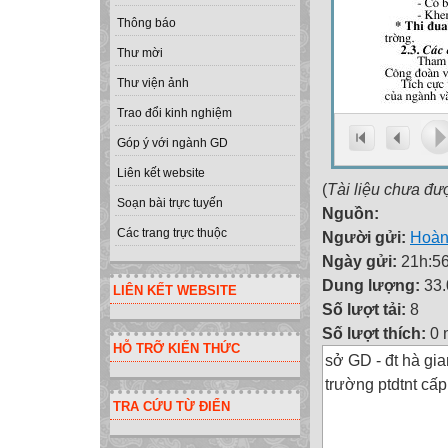
Thông báo
Thư mời
Thư viện ảnh
Trao đổi kinh nghiệm
Góp ý với ngành GD
Liên kết website
(
Tài liệu chưa đư
Soạn bài trực tuyến
Nguồn:
Các trang trực thuộc
Người gửi:
Hoàn
Ngày gửi:
21h:56
Dung lượng:
33
LIÊN KẾT WEBSITE
Số lượt tải:
8
Số lượt thích:
0 
HỖ TRỠ KIẾN THỨC
sở GD - đt hà gi
trường ptdtnt cấp
TRA CỨU TỪ ĐIỂN