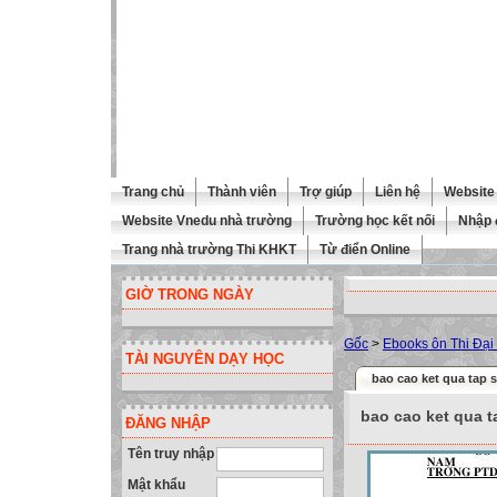
Trang chủ
Thành viên
Trợ giúp
Liên hệ
Website 
Website Vnedu nhà trường
Trường học kết nối
Nhập 
Trang nhà trường Thi KHKT
Từ điển Online
GIỜ TRONG NGÀY
Gốc
>
Ebooks ôn Thi Đại
TÀI NGUYÊN DẠY HỌC
bao cao ket qua tap 
bao cao ket qua t
ĐĂNG NHẬP
Tên truy nhập
Mật khẩu