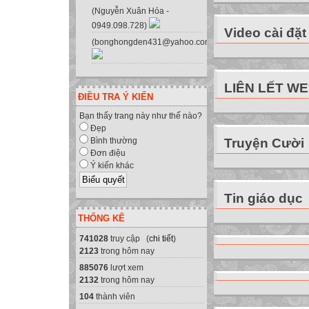
+ Thực hiện đúng
(Nguyễn Xuân Hóa -
0949.098.728)
trường. Đảm bảo 
Video cài đặt
(bonghongden431@yahoo.com.vn)
+ Luôn có ý thức
sáng của giáo viê
được sự tín nhiệ
LIÊN LẾT W
+ Có tinh thần tư
ĐIỀU TRA Ý KIẾN
tính trung thực t
Bạn thấy trang này như thế nào?
2. Kết quả công 
Đẹp
Truyện Cười
Bình thường
2.1. Về công tác 
Đơn điệu
Về công tác chuy
Ý kiến khác
quy định, thực h
của đơn vị. Tích 
Tin giáo dục
tài liệu tham khả
THỐNG KÊ
Trong thời gian 
741028
truy cập (
chi tiết
)
đánh giá 18 giờ, 
2123
trong hôm nay
2.2. Về công tác
885076
lượt xem
- Thường xuyên b
2132
trong hôm nay
từ đó có biện phá
104
thành viên