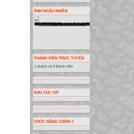
ẢNH NGẪU NHIÊN
THÀNH VIÊN TRỰC TUYẾN
1 khách và 0 thành viên
KHU VUC VIP
CHỨC NĂNG CHÍNH 1