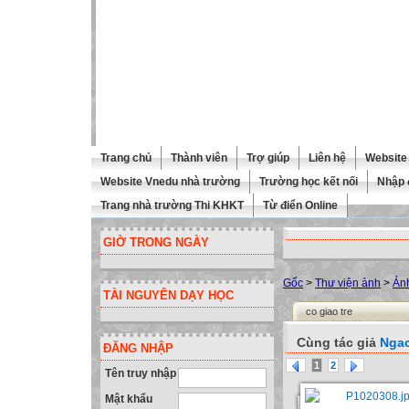
Trang chủ
Thành viên
Trợ giúp
Liên hệ
Website 
Website Vnedu nhà trường
Trường học kết nối
Nhập 
Trang nhà trường Thi KHKT
Từ điển Online
GIỜ TRONG NGÀY
Gốc
>
Thư viện ảnh
>
Ản
TÀI NGUYÊN DẠY HỌC
co giao tre
Cùng tác giả
Nga
ĐĂNG NHẬP
1
2
Tên truy nhập
Mật khẩu