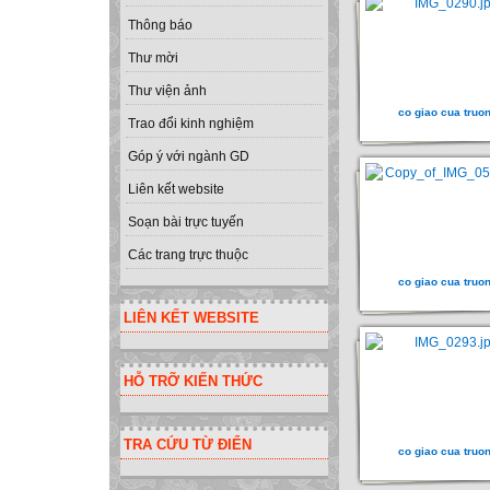
Thông báo
Thư mời
Thư viện ảnh
co giao cua truo
Trao đổi kinh nghiệm
Góp ý với ngành GD
Liên kết website
Soạn bài trực tuyến
Các trang trực thuộc
co giao cua truo
LIÊN KẾT WEBSITE
HỖ TRỠ KIẾN THỨC
TRA CỨU TỪ ĐIỂN
co giao cua truo