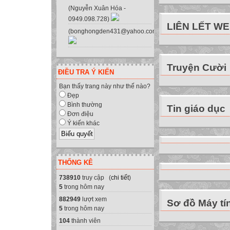
(Nguyễn Xuân Hóa -
0949.098.728)
LIÊN LẾT W
(bonghongden431@yahoo.com.vn)
Truyện Cười
ĐIỀU TRA Ý KIẾN
Bạn thấy trang này như thế nào?
Đẹp
Bình thường
Tin giáo dục
Đơn điệu
Ý kiến khác
THỐNG KÊ
738910
truy cập (
chi tiết
)
5
trong hôm nay
882949
lượt xem
Sơ đồ Máy tí
5
trong hôm nay
104
thành viên