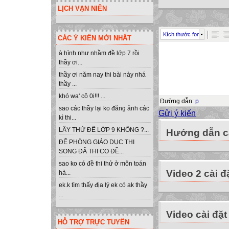
LỊCH VẠN NIÊN
Kích thước font
CÁC Ý KIẾN MỚI NHẤT
à hình như nhầm đề lớp 7 rồi
thầy ơi...
thầy ơi năm nay thi bài này nhá
thầy ...
khó wa' cô 0i!!! ...
Đường dẫn
:
p
sao các thầy lại ko đăng ảnh các
Gửi ý kiến
kì thi...
LẤY THỬ ĐỀ LỚP 9 KHÔNG ?...
Hướng dẫn cà
ĐỂ PHÒNG GIÁO DỤC THI
SONG ĐÃ THI CO ĐỀ...
sao ko có đề thi thử ở môn toán
Video 2 cài đ
hả...
ek.k tìm thấy địa lý ek có ak thầy
...
Video cài đặt
HỖ TRỢ TRỰC TUYẾN