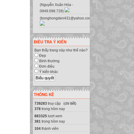
(Nguyễn Xuân Hóa -
0949.098.728)
(bonghongden431@yahoo.com.vn)
ĐIỀU TRA Ý KIẾN
Bạn thấy trang này như thế nào?
Đẹp
Bình thường
Đơn điệu
Ý kiến khác
THỐNG KÊ
739283
truy cập (
chi tiết
)
378
trong hôm nay
883325
lượt xem
381
trong hôm nay
104
thành viên