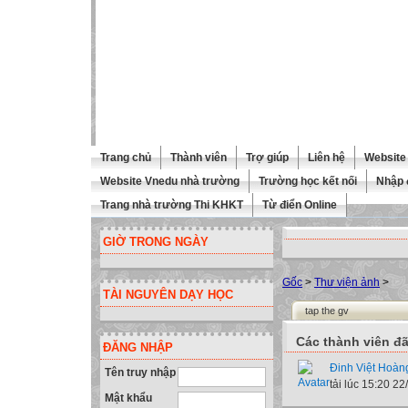
Trang chủ
Thành viên
Trợ giúp
Liên hệ
Website 
Website Vnedu nhà trường
Trường học kết nối
Nhập 
Trang nhà trường Thi KHKT
Từ điển Online
GIỜ TRONG NGÀY
Gốc
>
Thư viện ảnh
>
TÀI NGUYÊN DẠY HỌC
tap the gv
Các thành viên đã
ĐĂNG NHẬP
Đinh Việt Hoàn
Tên truy nhập
tải lúc 15:20 2
Mật khẩu