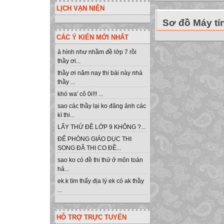
LỊCH VẠN NIÊN
Sơ đồ Máy tí
CÁC Ý KIẾN MỚI NHẤT
à hình như nhầm đề lớp 7 rồi
thầy ơi...
thầy ơi năm nay thi bài này nhá
thầy ...
khó wa' cô 0i!!! ...
sao các thầy lại ko đăng ảnh các
kì thi...
LẤY THỬ ĐỀ LỚP 9 KHÔNG ?...
ĐỂ PHÒNG GIÁO DỤC THI
SONG ĐÃ THI CO ĐỀ...
sao ko có đề thi thử ở môn toán
hả...
ek.k tìm thấy địa lý ek có ak thầy
...
HỖ TRỢ TRỰC TUYẾN