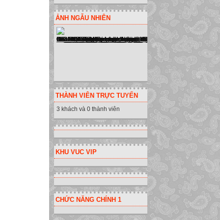
ẢNH NGẪU NHIÊN
THÀNH VIÊN TRỰC TUYẾN
3 khách và 0 thành viên
KHU VUC VIP
CHỨC NĂNG CHÍNH 1