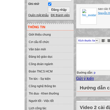
Ghi nhớ
sao các t
Nguyễn Ho
Quên mật khẩu
ĐK thành viên
THÔNG TIN
Giới thiệu chung
Kích thước font
Cơ cấu tổ chức
Văn bản mới
Đảng bộ giáo dục
Công đoàn ngành
Đoàn TNCS HCM
Đường dẫn
:
p
Gửi ý kiến
Tin tức - Sự kiện
Công nghệ thông tin
Hướng dẫn cà
Thi đua - Khen thưởng
Người tốt - Việc tốt
Video 2 cài đ
Lịch công tác