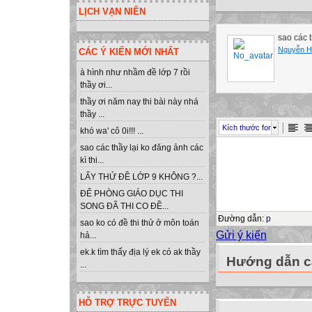
LỊCH VẠN NIÊN
sao các t
Nguyễn Ho
CÁC Ý KIẾN MỚI NHẤT
à hình như nhầm đề lớp 7 rồi
thầy ơi...
thầy ơi năm nay thi bài này nhá
thầy ...
Kích thước font
khó wa' cô 0i!!! ...
sao các thầy lại ko đăng ảnh các
kì thi...
LẤY THỬ ĐỀ LỚP 9 KHÔNG ?...
ĐỂ PHÒNG GIÁO DỤC THI
SONG ĐÃ THI CO ĐỀ...
Đường dẫn
:
p
sao ko có đề thi thử ở môn toán
Gửi ý kiến
hả...
ek.k tìm thấy địa lý ek có ak thầy
Hướng dẫn cà
...
HỖ TRỢ TRỰC TUYẾN