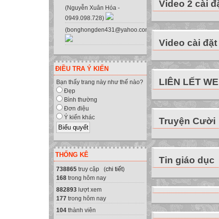
Video 2 cài đ
(Nguyễn Xuân Hóa -
0949.098.728)
(bonghongden431@yahoo.com.vn)
Video cài đặt
ĐIỀU TRA Ý KIẾN
LIÊN LẾT W
Bạn thấy trang này như thế nào?
Đẹp
Bình thường
Đơn điệu
Ý kiến khác
Truyện Cười
THỐNG KÊ
Tin giáo dục
738865
truy cập (
chi tiết
)
168
trong hôm nay
882893
lượt xem
177
trong hôm nay
104
thành viên