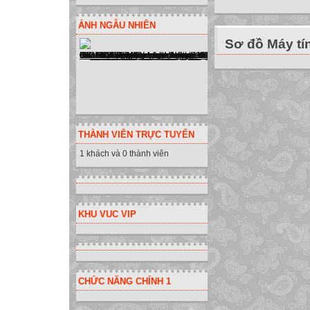
ẢNH NGẪU NHIÊN
Sơ đồ Máy tí
THÀNH VIÊN TRỰC TUYẾN
1 khách và 0 thành viên
KHU VUC VIP
CHỨC NĂNG CHÍNH 1