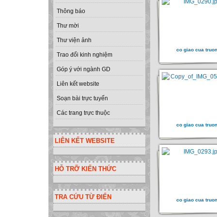
Thông báo
Thư mời
Thư viện ảnh
co giao cua truo
Trao đổi kinh nghiệm
Góp ý với ngành GD
Liên kết website
Soạn bài trực tuyến
Các trang trực thuộc
co giao cua truo
LIÊN KẾT WEBSITE
HỖ TRỠ KIẾN THỨC
TRA CỨU TỪ ĐIỂN
co giao cua truo