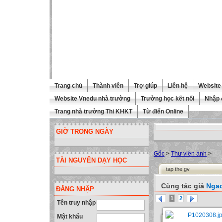
Trang chủ
Thành viên
Trợ giúp
Liên hệ
Website 
Website Vnedu nhà trường
Trường học kết nối
Nhập 
Trang nhà trường Thi KHKT
Từ điển Online
GIỜ TRONG NGÀY
Gốc
>
Thư viện ảnh
>
TÀI NGUYÊN DẠY HỌC
tap the gv
Cùng tác giả
Nga
ĐĂNG NHẬP
1
2
Tên truy nhập
Mật khẩu