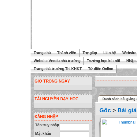
Trang chủ
Thành viên
Trợ giúp
Liên hệ
Website 
Website Vnedu nhà trường
Trường học kết nối
Nhập 
Trang nhà trường Thi KHKT
Từ điển Online
GIỜ TRONG NGÀY
TÀI NGUYÊN DẠY HỌC
Danh sách bài giảng 
Gốc
>
Bài gi
ĐĂNG NHẬP
Tên truy nhập
Mật khẩu