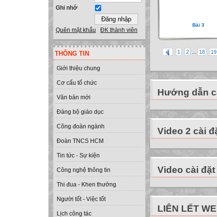
Ghi nhớ
Bài 3
Quên mật khẩu
ĐK thành viên
...
1
2
18
19
THÔNG TIN
Giới thiệu chung
Cơ cấu tổ chức
Hướng dẫn cà
Văn bản mới
Đảng bộ giáo dục
Công đoàn ngành
Video 2 cài đ
Đoàn TNCS HCM
Tin tức - Sự kiện
Video cài đặt
Công nghệ thông tin
Thi đua - Khen thưởng
Người tốt - Việc tốt
LIÊN LẾT W
Lịch công tác