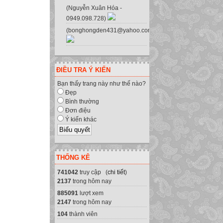
(Nguyễn Xuân Hóa -
0949.098.728)
(bonghongden431@yahoo.com.vn)
ĐIỀU TRA Ý KIẾN
Bạn thấy trang này như thế nào?
Đẹp
Bình thường
Đơn điệu
Ý kiến khác
THỐNG KÊ
741042
truy cập (
chi tiết
)
2137
trong hôm nay
885091
lượt xem
2147
trong hôm nay
104
thành viên