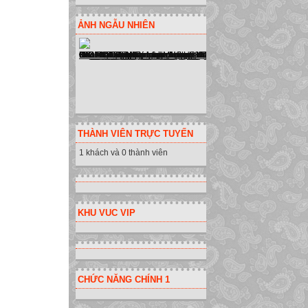
ẢNH NGẪU NHIÊN
THÀNH VIÊN TRỰC TUYẾN
1 khách và 0 thành viên
KHU VUC VIP
CHỨC NĂNG CHÍNH 1