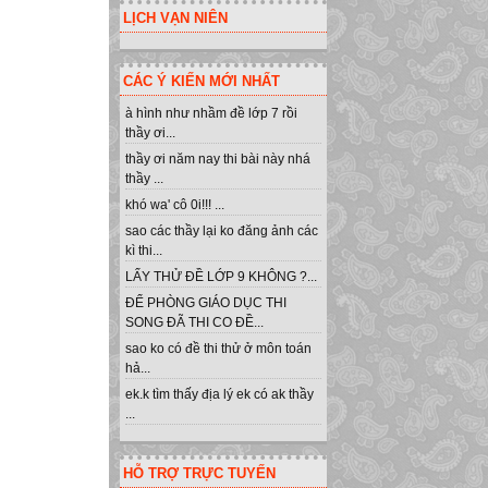
LỊCH VẠN NIÊN
CÁC Ý KIẾN MỚI NHẤT
à hình như nhầm đề lớp 7 rồi
thầy ơi...
thầy ơi năm nay thi bài này nhá
thầy ...
khó wa' cô 0i!!! ...
sao các thầy lại ko đăng ảnh các
kì thi...
LẤY THỬ ĐỀ LỚP 9 KHÔNG ?...
ĐỂ PHÒNG GIÁO DỤC THI
SONG ĐÃ THI CO ĐỀ...
sao ko có đề thi thử ở môn toán
hả...
ek.k tìm thấy địa lý ek có ak thầy
...
HỖ TRỢ TRỰC TUYẾN