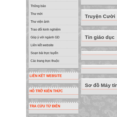
Thông báo
Thư mời
Truyện Cười
Thư viện ảnh
Trao đổi kinh nghiệm
Tin giáo dục
Góp ý với ngành GD
Liên kết website
Soạn bài trực tuyến
Các trang trực thuộc
LIÊN KẾT WEBSITE
Sơ đồ Máy tí
HỖ TRỠ KIẾN THỨC
TRA CỨU TỪ ĐIỂN