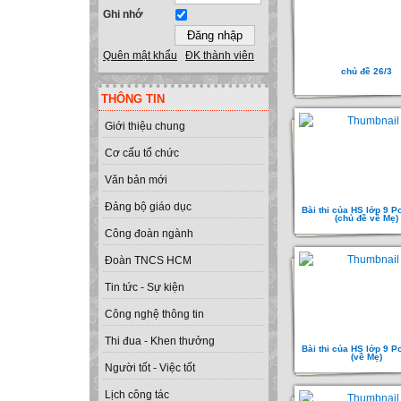
Ghi nhớ
Quên mật khẩu
ĐK thành viên
chủ đề 26/3
THÔNG TIN
Giới thiệu chung
Cơ cấu tổ chức
Văn bản mới
Đảng bộ giáo dục
Bài thi của HS lớp 9 P
(chủ đề về Mẹ)
Công đoàn ngành
Đoàn TNCS HCM
Tin tức - Sự kiện
Công nghệ thông tin
Thi đua - Khen thưởng
Bài thi của HS lớp 9 P
(về Mẹ)
Người tốt - Việc tốt
Lịch công tác