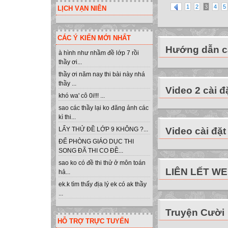
1
2
3
4
5
LỊCH VẠN NIÊN
CÁC Ý KIẾN MỚI NHẤT
Hướng dẫn cà
à hình như nhầm đề lớp 7 rồi
thầy ơi...
thầy ơi năm nay thi bài này nhá
thầy ...
Video 2 cài đ
khó wa' cô 0i!!! ...
sao các thầy lại ko đăng ảnh các
kì thi...
Video cài đặt
LẤY THỬ ĐỀ LỚP 9 KHÔNG ?...
ĐỂ PHÒNG GIÁO DỤC THI
SONG ĐÃ THI CO ĐỀ...
sao ko có đề thi thử ở môn toán
LIÊN LẾT W
hả...
ek.k tìm thấy địa lý ek có ak thầy
...
Truyện Cười
HỖ TRỢ TRỰC TUYẾN