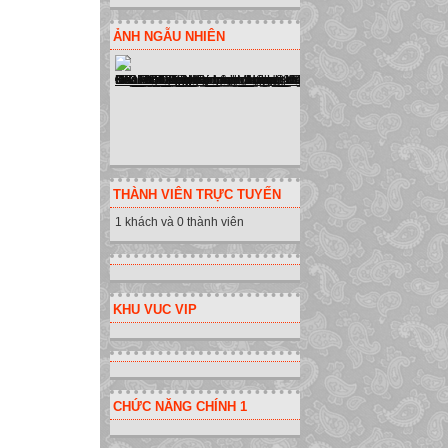
ẢNH NGẪU NHIÊN
THÀNH VIÊN TRỰC TUYẾN
1 khách và 0 thành viên
KHU VUC VIP
CHỨC NĂNG CHÍNH 1