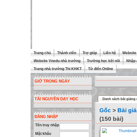
Trang chủ
Thành viên
Trợ giúp
Liên hệ
Website 
Website Vnedu nhà trường
Trường học kết nối
Nhập 
Trang nhà trường Thi KHKT
Từ điển Online
GIỜ TRONG NGÀY
TÀI NGUYÊN DẠY HỌC
Danh sách bài giảng 
Gốc
>
Bài gi
ĐĂNG NHẬP
(150 bài)
Tên truy nhập
Mật khẩu