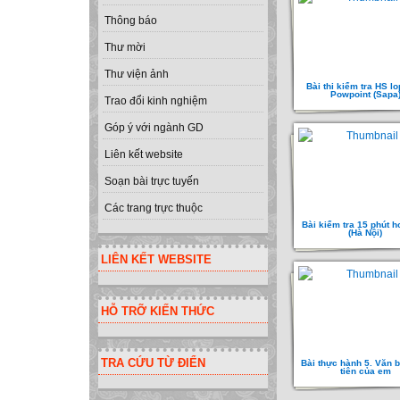
Thông báo
Thư mời
Thư viện ảnh
Bài thi kiểm tra HS lo
Powpoint (Sapa
Trao đổi kinh nghiệm
Góp ý với ngành GD
Liên kết website
Soạn bài trực tuyến
Các trang trực thuộc
Bài kiểm tra 15 phút h
(Hà Nội)
LIÊN KẾT WEBSITE
HỖ TRỠ KIẾN THỨC
TRA CỨU TỪ ĐIỂN
Bài thực hành 5. Văn 
tiên của em