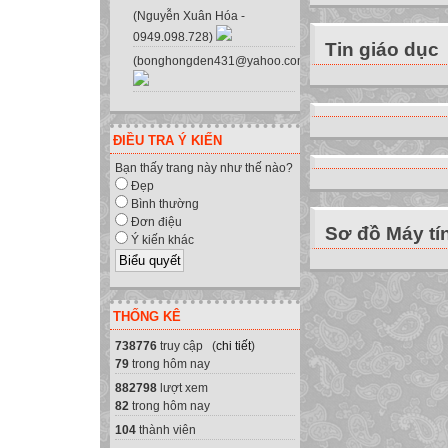
(Nguyễn Xuân Hóa -
0949.098.728)
Tin giáo dục
(bonghongden431@yahoo.com.vn)
ĐIỀU TRA Ý KIẾN
Bạn thấy trang này như thế nào?
Đẹp
Bình thường
Đơn điệu
Sơ đồ Máy tí
Ý kiến khác
THỐNG KÊ
738776
truy cập (
chi tiết
)
79
trong hôm nay
882798
lượt xem
82
trong hôm nay
104
thành viên