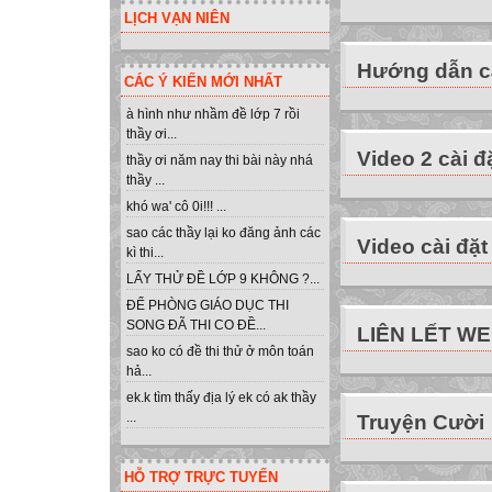
LỊCH VẠN NIÊN
Hướng dẫn cà
CÁC Ý KIẾN MỚI NHẤT
à hình như nhầm đề lớp 7 rồi
thầy ơi...
Video 2 cài đ
thầy ơi năm nay thi bài này nhá
thầy ...
khó wa' cô 0i!!! ...
sao các thầy lại ko đăng ảnh các
Video cài đặt
kì thi...
LẤY THỬ ĐỀ LỚP 9 KHÔNG ?...
ĐỂ PHÒNG GIÁO DỤC THI
SONG ĐÃ THI CO ĐỀ...
LIÊN LẾT W
sao ko có đề thi thử ở môn toán
hả...
ek.k tìm thấy địa lý ek có ak thầy
...
Truyện Cười
HỖ TRỢ TRỰC TUYẾN