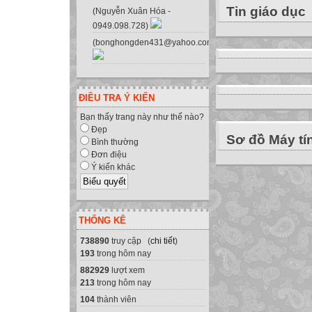
Tin giáo dục
(Nguyễn Xuân Hóa -
0949.098.728)
(bonghongden431@yahoo.com.vn)
ĐIỀU TRA Ý KIẾN
Bạn thấy trang này như thế nào?
Đẹp
Sơ đồ Máy tí
Bình thường
Đơn điệu
Ý kiến khác
THỐNG KÊ
738890
truy cập (
chi tiết
)
193
trong hôm nay
882929
lượt xem
213
trong hôm nay
104
thành viên