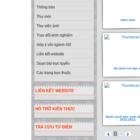
Thông báo
Thư mời
skkn toan
Thư viện ảnh
Trao đổi kinh nghiệm
Góp ý với ngành GD
Liên kết website
Soạn bài trực tuyến
bb nhan xet tap 
Các trang trực thuộc
LIÊN KẾT WEBSITE
HỖ TRỠ KIẾN THỨC
Danh sach hoc sinh n
2011-2012
TRA CỨU TỪ ĐIỂN
1
2