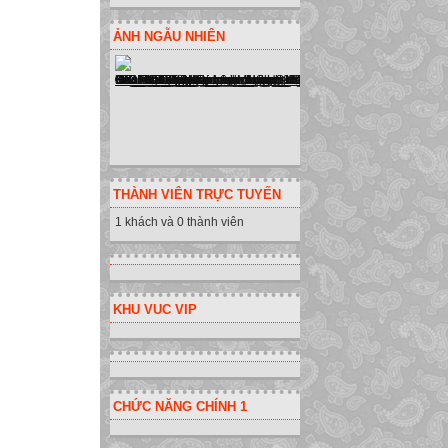
ẢNH NGẪU NHIÊN
THÀNH VIÊN TRỰC TUYẾN
1 khách và 0 thành viên
KHU VUC VIP
CHỨC NĂNG CHÍNH 1