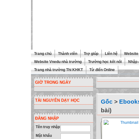
Trang chủ
Thành viên
Trợ giúp
Liên hệ
Website 
Website Vnedu nhà trường
Trường học kết nối
Nhập 
Trang nhà trường Thi KHKT
Từ điển Online
GIỜ TRONG NGÀY
TÀI NGUYÊN DẠY HỌC
Gốc
>
Ebooks
bài)
ĐĂNG NHẬP
Tên truy nhập
Mật khẩu