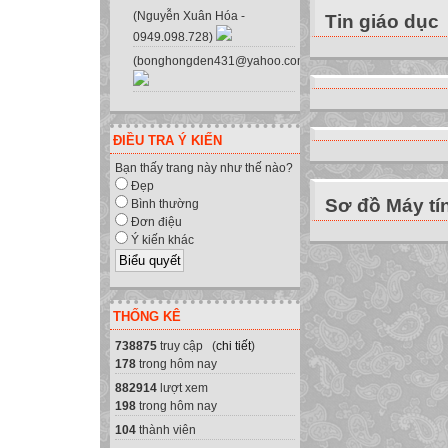
(Nguyễn Xuân Hóa -
Tin giáo dục
0949.098.728)
(bonghongden431@yahoo.com.vn)
ĐIỀU TRA Ý KIẾN
Bạn thấy trang này như thế nào?
Đẹp
Sơ đồ Máy tí
Bình thường
Đơn điệu
Ý kiến khác
THỐNG KÊ
738875
truy cập (
chi tiết
)
178
trong hôm nay
882914
lượt xem
198
trong hôm nay
104
thành viên