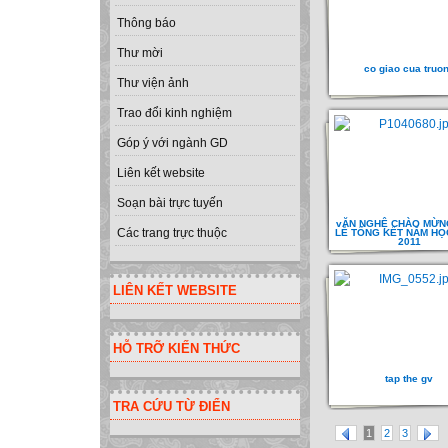
Thông báo
Thư mời
co giao cua truo
Thư viện ảnh
Trao đổi kinh nghiệm
Góp ý với ngành GD
Liên kết website
Soạn bài trực tuyến
vĂN NGHỆ CHÀO MỪN
Các trang trực thuộc
LỄ TỔNG KẾT NĂM HỌC
2011
LIÊN KẾT WEBSITE
HỖ TRỠ KIẾN THỨC
tap the gv
TRA CỨU TỪ ĐIỂN
1
2
3