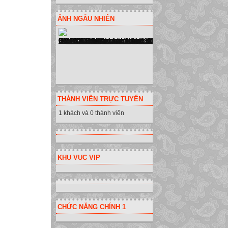
ẢNH NGẪU NHIÊN
THÀNH VIÊN TRỰC TUYẾN
1 khách và 0 thành viên
KHU VUC VIP
CHỨC NĂNG CHÍNH 1