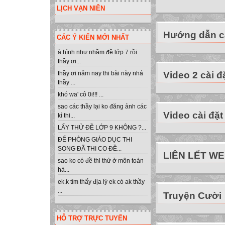
LỊCH VẠN NIÊN
Hướng dẫn cà
CÁC Ý KIẾN MỚI NHẤT
à hình như nhầm đề lớp 7 rồi
thầy ơi...
Video 2 cài đ
thầy ơi năm nay thi bài này nhá
thầy ...
khó wa' cô 0i!!! ...
sao các thầy lại ko đăng ảnh các
Video cài đặt
kì thi...
LẤY THỬ ĐỀ LỚP 9 KHÔNG ?...
ĐỂ PHÒNG GIÁO DỤC THI
SONG ĐÃ THI CO ĐỀ...
LIÊN LẾT W
sao ko có đề thi thử ở môn toán
hả...
ek.k tìm thấy địa lý ek có ak thầy
...
Truyện Cười
HỖ TRỢ TRỰC TUYẾN