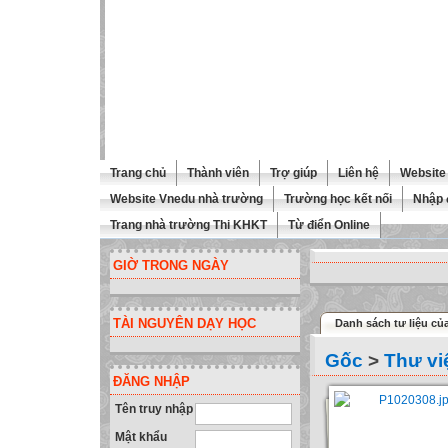
Trang chủ
Thành viên
Trợ giúp
Liên hệ
Website 
Website Vnedu nhà trường
Trường học kết nối
Nhập 
Trang nhà trường Thi KHKT
Từ điển Online
GIỜ TRONG NGÀY
TÀI NGUYÊN DẠY HỌC
Danh sách tư liệu củ
Gốc
>
Thư vi
ĐĂNG NHẬP
Tên truy nhập
Mật khẩu