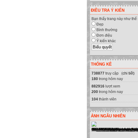
ĐIỀU TRA Ý KIẾN
Bạn thấy trang này như thế
Đẹp
Bình thường
Đơn điệu
Ý kiến khác
THỐNG KÊ
738877
truy cập (
chi tiết
)
180
trong hôm nay
882916
lượt xem
200
trong hôm nay
104
thành viên
ẢNH NGẪU NHIÊN