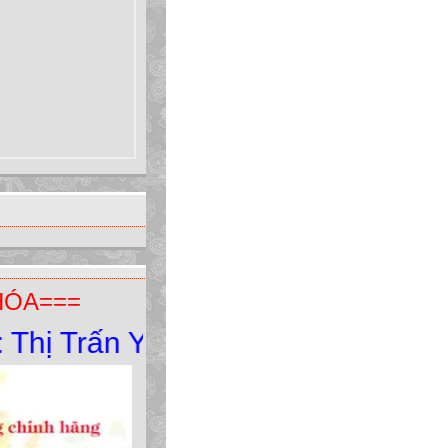
HÓA===
 Trấn Yên Minh - Yên Minh - Hà G