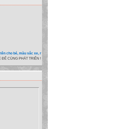
ho bé, màu sắc xe, nốt ruồi, xem tuổi.v.v.v )
 ĐỂ CÙNG PHÁT TRIỂN !