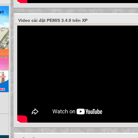
Video cài đặt PEMIS 3.4.9 trên XP