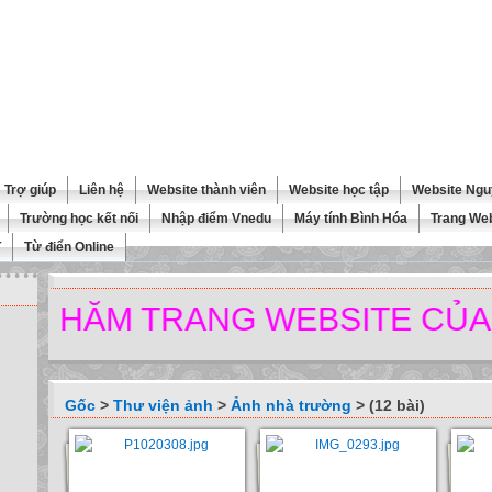
Trợ giúp
Liên hệ
Website thành viên
Website học tập
Website Ngu
Trường học kết nối
Nhập điểm Vnedu
Máy tính Bình Hóa
Trang We
T
Từ điển Online
HĂM TRANG WEBSITE CỦA NH
Gốc
>
Thư viện ảnh
>
Ảnh nhà trường
> (12 bài)