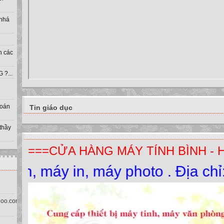
 nhá
h các
?...
toán
Tin giáo dục
 thầy
===CỬA HÀNG MÁY TÍNH BÌNH - 
máy in, máy photo . Địa chỉ: Thị
oo.com.vn)