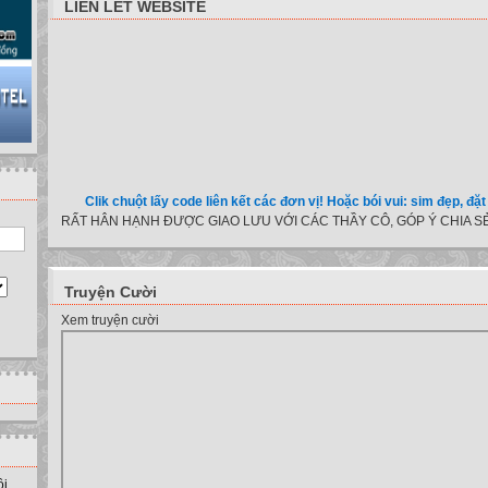
LIÊN LẾT WEBSITE
Clik chuột lấy code liên kết các đơn vị! Hoặc bói vui: sim đẹp, đặt tên c
RẤT HÂN HẠNH ĐƯỢC GIAO LƯU VỚI CÁC THẦY CÔ, GÓP Ý CHIA SẺ
Truyện Cười
Xem truyện cười
ồi