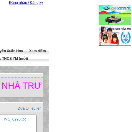
Đăng nhập / Đăng ký
yễn Xuân Hóa
Xem điểm
b THCS YM (mới)
À TRƯỜNG.
Đưa tư liệu lên