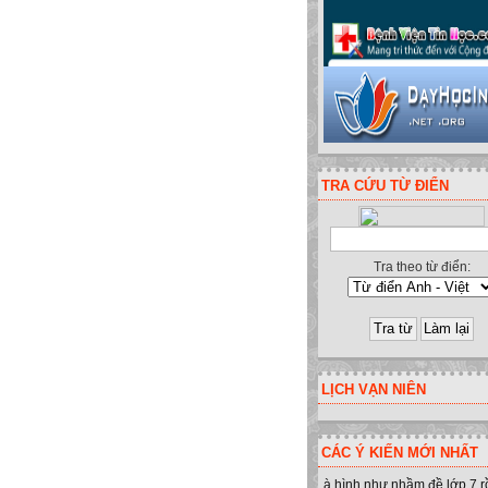
TRA CỨU TỪ ĐIỂN
Tra theo từ điển:
LỊCH VẠN NIÊN
CÁC Ý KIẾN MỚI NHẤT
à hình như nhầm đề lớp 7 r