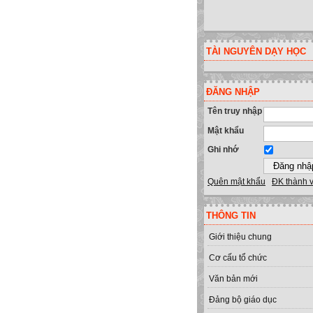
TÀI NGUYÊN DẠY HỌC
ĐĂNG NHẬP
Tên truy nhập
Mật khẩu
Ghi nhớ
Quên mật khẩu
ĐK thành 
THÔNG TIN
Giới thiệu chung
Cơ cấu tổ chức
Văn bản mới
Đảng bộ giáo dục