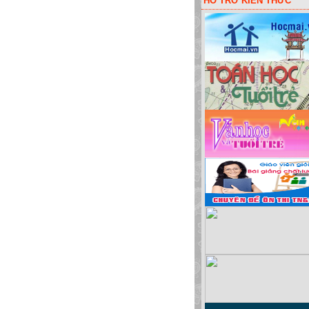
HỖ TRỠ KIẾN THỨC